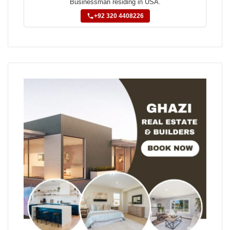
Businessman residing in USA.
+92 320 4408226