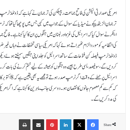
امریکی صدارتی الیکشن کی فاتح جماعت ریپبلکن کی ترجمان نے کہا ہے کہ ڈونلڈ ٹرمپ ف
ترجمان الزبتھ پپکو نے میڈیا کےسوال کے جواب میں کہی جس میں پوچھا گیا تھا کہ ٹرم
اینکر نے سوال کیا کہ اسرائیل کی غزہ اور لبنان میں جنگوں پر ان کا کیا کہنا ہے۔
کی انتظامیہ کو مورد الزام ٹھہراتے ہوئے کہا کہ امریکی سیاسی تحفظات نے وہاں غیر 
ڈونلڈ ٹرمپ فیصلہ کن فتوحات کے ساتھ اسرائیل کو جلد اپنی جنگیں سمیٹتے ہوئے دیکھن
اسرائیل پر حم
کہ کم سے کم معصوم جانوں کا نقصان ہو۔دوسری جانب ماہرین کا کہنا ہے کہ اگر امریکی 
کی مدد کریں گے۔
Print
Share via Email
Pinterest
LinkedIn
X
Facebook
Share