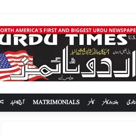
نالوجی
ہفتہ وار کالمز
کالمز
MATRIMONIALS
آج کا اخبار