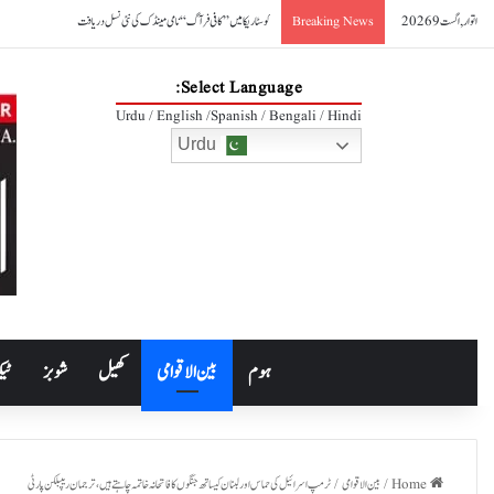
اتوار, اگست 9 2026
کوسٹا ریکا میں ’’کافی فرآگ‘‘ نامی مینڈک کی نئی نسل دریافت
Breaking News
Select Language:
Urdu / English /Spanish / Bengali / Hindi
Urdu
ہوم
بین الاقوامی
کھیل
شوبز
ٹیک
Home
/
بین الاقوامی
/
ٹرمپ اسرائیل کی حماس اور لبنان کیساتھ جنگوں کا فاتحانہ خاتمہ چاہتے ہیں، ترجمان ریپبلکن پارٹی