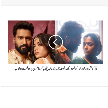
و
ک
ی
ک
و
ش
ل
ا
و
ر
وکی کوشل اور الو ارجن کی فلموں کی ریلیز تاریخوں میں تبدیلی، باکس آفس پر بڑی ٹکر سے اجتناب
ا
ل
و
ا
ر
ج
ن