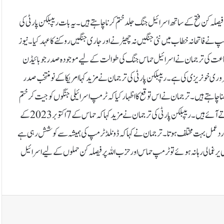
یصلہ کن فتح کے ساتھ اسرائیل جنگ جلد ختم کرنا چاہتے ہیں۔یہ بات ریپبلکن پارٹی کی
پ نے فاتحانہ خطاب میں نئی جنگیں نہ چھیڑنے اور جاری جنگیں روکنے کا عہد کیا۔نیوز
فاتح جماعت کی ترجمان نے اسرائیل حماس جنگ کی طوالت کے لیے موجودہ صدر جوبائیڈن
ضروری خونریزی کی ہے۔ریپبلکن پارٹی کی ترجمان نے مزید کہا امریکا کے نومنتخب صدر
ا چاہتے ہیں۔ترجمان نے اس توقع کا اظہار کیا کہ ٹرمپ اسرائیلی جنگوں کو جیت کر ختم
کر دیں گے، سو فیصد، اُسی طرح جیسے وہ جنگوں کو ہمیشہ کے لیے ختم کرنے کی بات کرتے آئے ہیں۔ریپبلکن پارٹی کی ترجمان نے مزید کہا کہ حماس کے 7 اکتوبر 2023 کے
لے کے وقت اگر ٹرمپ صدر ہوتے تو مجھے یہ بھی یقین ہے کہ 8 اکتوبر کا ردعمل بہت مختلف ہوتا۔ترجمان نے کہا کہ ڈونلڈ ٹرمپ کی ہمیشہ سے کوشش رہی ہے
یرغمالی رہا نہ ہوئے تو ٹرمپ حماس اور حزب اللہ پر فیصلہ کن حملوں کے لیے اسرائیل