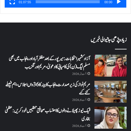
01:07:55
00:00
زیادہ پڑھی جانیوالی خبریں
آزاد کشمیر انتخابات: میرپور کے بعد مظفرآباد اور پنجاب میں بھی
مسلم لیگ (ن) کی کامیابی کا دعویٰ، مریم اورنگزیب
اگست 2, 2026
مریم نواز کی زیر صدارت پنجاب کابینہ کا 36واں اجلاس،اہم فیصلے
کئے گئے
اگست 6, 2026
فیک نیوز پھیلانے والوں کا احتساب صحافتی تنظیمیں خود کریں: عظمیٰ
بخاری
اگست 6, 2026