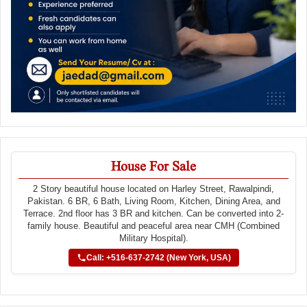
House For Sale
2 Story beautiful house located on Harley Street, Rawalpindi,
Pakistan. 6 BR, 6 Bath, Living Room, Kitchen, Dining Area, and
Terrace. 2nd floor has 3 BR and kitchen. Can be converted into 2-
family house. Beautiful and peaceful area near CMH (Combined
Military Hospital).
Call: +516-637-2742 (New York, USA)