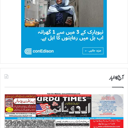
پ
ھ
ا
ن
س
ی
آج کا اخبار