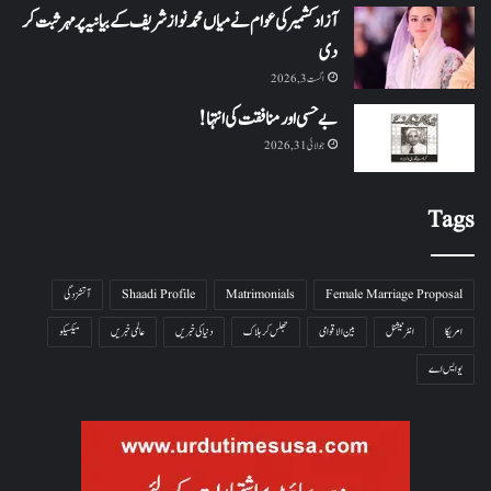
آزاد کشمیر کی عوام نے میاں محمد نواز شریف کے بیانیہ پر مہر ثبت کر
دی
اگست 3, 2026
بے حسی اور منافقت کی انتہا !
جولائی 31, 2026
Tags
Female Marriage Proposal
Matrimonials
Shaadi Profile
آتشزدگی
امریکا
انٹرنیشنل
بین الاقوامی
جھلس کر ہلاک
دنیا کی خبریں
عالمی خبریں
میکسیکو
یو ایس اے