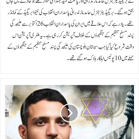
کے بریگیڈیئر جنرل حامد مازندرانی اور پائلٹ حمید جنداعی سوار تھے جو حادثے میں جاں
بحق ہوگئے۔ بریگیڈیئر جنرل حامد مازندرانی پاسداران انقلاب کی نینوا بریگیڈ کے کمانڈر
تھے۔یاد رہے کہ اس علاقے میں ایران کی پاسداران انقلاب 26 اکتوبر سے علیحدگی
پسند مسلح تنظیم کے جنگجوؤں کے خلاف آپریشن کر رہی ہے۔یہ ملٹری آپریشن اس
وقت شروع کیا گیا جب سیستان بلوچستان کی علیحدگی پسند مسلح تنظیم کے جنگجوؤں کے
حملے میں 10 پولیس اہلکار ہلاک ہوگئے تھے۔
ب
ی
ن
ا
ل
ا
ق
و