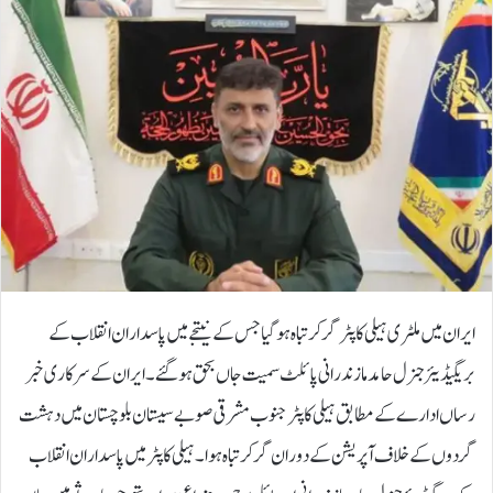
ایران میں ملٹری ہیلی کاپٹر گر کر تباہ ہوگیا جس کے نیتجے میں پاسداران انقلاب کے
بریگیڈیئر جنرل حامد مازندرانی پائلٹ سمیت جاں بحق ہوگئے۔ایران کے سرکاری خبر
رساں ادارے کے مطابق ہیلی کاپٹر جنوب مشرقی صوبے سیستان بلوچستان میں دہشت
گردوں کے خلاف آپریشن کے دوران گر کر تباہ ہوا۔ہیلی کاپٹر میں پاسداران انقلاب