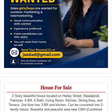
House For Sale
2 Story beautiful house located on Harley Street, Rawalpindi,
Pakistan. 6 BR, 6 Bath, Living Room, Kitchen, Dining Area, and
Terrace. 2nd floor has 3 BR and kitchen. Can be converted into 2-
family house. Beautiful and peaceful area near CMH (Combined