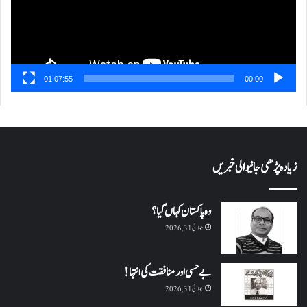
01:07:55
00:00
زیادہ پڑھی جانیوالی خبریں
وہ پاکستان کہاں گیا؟
جولائی 31, 2026
بے حسی اور منافقت کی انتہا !
جولائی 31, 2026