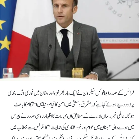
فرانس کے صدر ایمانوئل میکرون نے ایک بار پھر غزہ اور لبنان میں فوری جنگ بندی
پر زور دیتے ہوئے کہا ہے کہ مشرق وسطیٰ میں امن کا قیام دنیا میں استحکام کا باعث
ہوگا۔عالمی خبر رساں ادارے کے مطابق ان خیالات کا اظہار روسی صدر نے پیرس
میں ہونے والی "لبنان میں عوام اور خودمختاری کی حمایت” کانفرنس سے خطاب میں