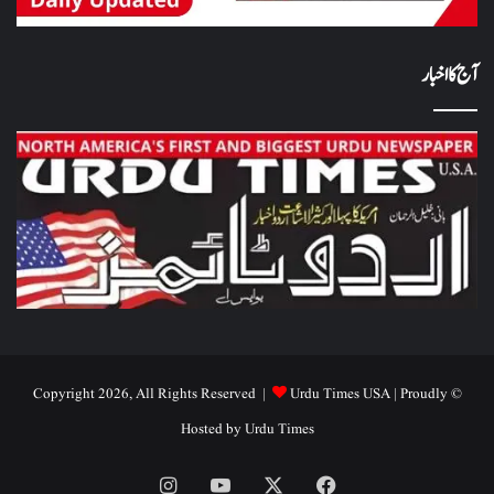
آج کا اخبار
Urdu Times USA
| Proudly
© Copyright 2026, All Rights Reserved |
Hosted by
Urdu Times
Instagram
YouTube
Facebook
X