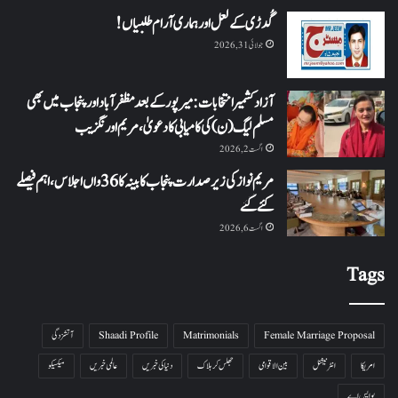
گُدڑی کے لعل اور ہماری آرام طلبیاں!
جولائی 31, 2026
آزاد کشمیر انتخابات: میرپور کے بعد مظفرآباد اور پنجاب میں بھی
مسلم لیگ (ن) کی کامیابی کا دعویٰ، مریم اورنگزیب
اگست 2, 2026
مریم نواز کی زیر صدارت پنجاب کابینہ کا 36واں اجلاس،اہم فیصلے
کئے گئے
اگست 6, 2026
Tags
Female Marriage Proposal
Matrimonials
Shaadi Profile
آتشزدگی
امریکا
انٹرنیشنل
بین الاقوامی
جھلس کر ہلاک
دنیا کی خبریں
عالمی خبریں
میکسیکو
یو ایس اے