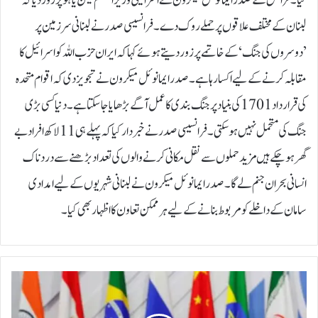
کیا۔فرانس کے صدر ایمانوئل میکرون نے اسرائیلی وزیراعظم نیتن یاہو پر زور دیا کہ
لبنان کے مختلف علاقوں پر حملے روک دے۔فرانسیسی صدر نے لبنانی سرزمین پر
’دوسروں کی جنگ‘ کے خاتمے پر زور دیتے ہوئے کہا کہ ایران حزب اللہ کو اسرائیل کا
مقابلہ کرنے کے لیے اکسا رہا ہے۔صدر ایمانوئل میکرون نے تجویز دی کہ اقوام متحدہ
کی قرارداد 1701 کی بنیاد پر جنگ بندی کا عمل آگے بڑھایا جا سکتا ہے۔ دنیا کسی بڑی
جنگ کی متحمل نہیں ہوسکتی۔فرانسیسی صدر نے خبردار کیا کہ پہلے ہی 11 لاکھ افراد بے
گھر ہوچکے ہیں مزید حملوں سے نقل مکانی کرنے والوں کی تعداد بڑھنے سے دردناک
انسانی بحران جنم لے گا۔صدر ایمانوئل میکرون نے لبنانی شہریوں کے لیے امدادی
سامان کے داخلے کو مربوط بنانے کے لیے ہرممکن تعاون کا اظہار بھی کیا۔
ف
ل
س