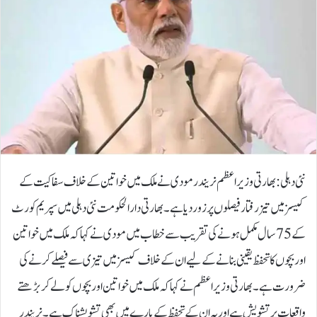
نئی دہلی: بھارتی وزیراعظم نریندر مودی نے ملک میں خواتین کے خلاف سفاکیت کے
کیسز میں تیز رفتار فیصلوں پر زور دیا ہے۔بھارتی دارالحکومت نئی دہلی میں سپریم کورٹ
کے 75 سال مکمل ہونے کی تقریب سے خطاب میں مودی نے کہا کہ ملک میں خواتین
اور بچوں کا تحفظ یقینی بنانے کے لیے ان کے خلاف کیسز میں تیزی سے فیصلے کرنے کی
ضرورت ہے۔بھارتی وزیراعظم نے کہا کہ ملک میں خواتین اور بچوں کو لے کر بڑھتے
واقعات پر تشویش ہے اور یہ ان کے تحفظ کے بارے میں بھی تشویشناک ہے۔نریندر