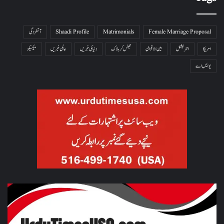
Female Marriage Proposal
Matrimonials
Shaadi Profile
آتشزدگی
امریکا
انٹرنیشنل
بین الاقوامی
جھلس کر ہلاک
دنیا کی خبریں
عالمی خبریں
میکسیکو
یو ایس اے