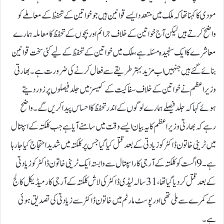
مودی کا کہنا تھا کہ ملک میں متعدد ایسے قوانین ہیں جو خواتین کے تحفظ کے معاملے کو
واضح کرتے ہیں لیکن آج خواتین کے خلاف جرائم اور بچوں کے تحفظ کا معاملہ ہمارے
معاشرے کا ایک سنجیدہ مسئلہ ہے، ملک میں خواتین کے تحفظ کے لیے کئی سخت قوانین
بنائے گئے ہیں جنہیں اب مزید بہتر طریقے سے فعال کرنے کی ضرورت ہے۔بھارتی
وزیراعظم نے خواتین کے خلاف سفاکیت کے کیسز میں جلد فیصلوں پر زور دیتے
ہوئے کہا کہ جلد فیصلے ہمارے لوگوں کے اندر تحفظ کا احساس پیدا کریں گے۔واضح
رہے کہ بھارتی وزیراعظم کا یہ بیان ایسے وقت میں سامنے آیا ہے جب کلکتہ کے اسپتال
میں ٹرینی خاتون ڈاکٹر کو زیادتی کے بعد قتل کیا گیا جس پر کلکتہ میں شدید احتجاج کیا جارہا
ہے۔9 اگست کو کلکتہ کے آر جی کار اسپتال سے وابستہ ایک ٹرینی خاتون ڈاکٹر کو زیادتی
کے بعد قتل کردیا گیا تھا، 31 سالہ لیڈی ڈاکٹر کی لاش کلکتہ کے آر جی کار میڈیکل کالج
کے کمرے سے ملی تھی اور پوسٹ مارٹم میں خاتون ڈاکٹر سے زیادتی کی تصدیق ہوئی
ہے۔