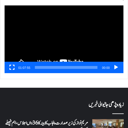
ویڈیو
پلیئر
01:07:55
00:00
زیادہ پڑھی جانیوالی خبریں
مریم نواز کی زیر صدارت پنجاب کابینہ کا 36واں اجلاس،اہم فیصلے