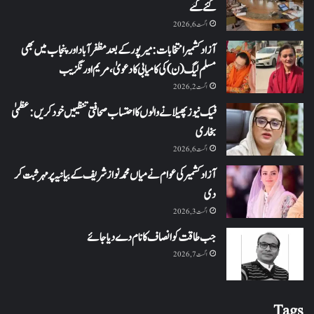
کئے گئے
اگست 6, 2026
آزاد کشمیر انتخابات: میرپور کے بعد مظفرآباد اور پنجاب میں بھی
مسلم لیگ (ن) کی کامیابی کا دعویٰ، مریم اورنگزیب
اگست 2, 2026
فیک نیوز پھیلانے والوں کا احتساب صحافتی تنظیمیں خود کریں: عظمیٰ
بخاری
اگست 6, 2026
آزاد کشمیر کی عوام نے میاں محمد نواز شریف کے بیانیہ پر مہر ثبت کر
دی
اگست 3, 2026
جب طاقت کو انصاف کا نام دے دیا جائے
اگست 7, 2026
Tags