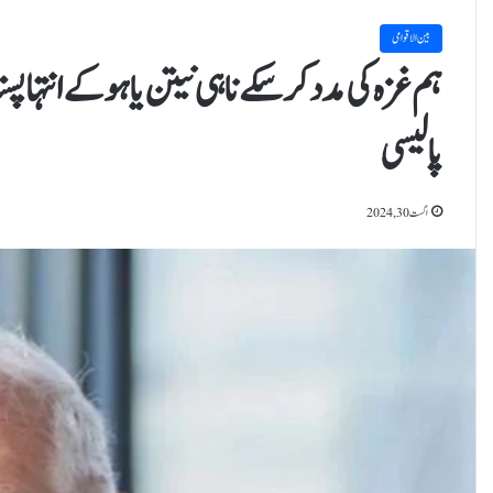
بین الاقوامی
ہم غزہ کی مدد کر سکے ناہی نیتن یاہو کے انتہاپ
پالیسی
اگست 30, 2024