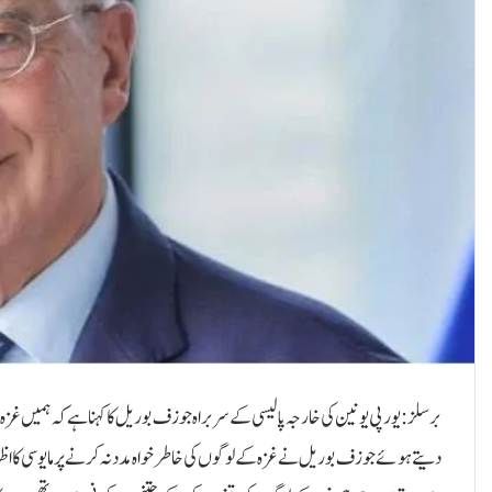
برسلز: یورپی یونین کی خارجہ پالیسی کے سربراہ جوزف بوریل کا کہنا ہے کہ ہمیں غزہ کے
دیتے ہوئے جوزف بوریل نے غزہ کے لوگوں کی خاطر خواہ مدد نہ کرنے پر مایوسی کا اظہار