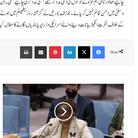
چاہیے تھا اور نا ہی ہم غزہ کے لوگوں کی اتنی مدد کرسکے جتنی مدد کرنی چاہیے تھی۔ان 
وسطیٰ میں امن قائم نہیں کرپائے۔ جوزف بوریل نے گزشتہ روز بیلجیئم میں ہونے وا
کے خلاف نفرت انگیز بیانات دینے والے اسرائیلی وزرا پر پابندیاں لگانے کا مطالبہ کیا 
Print
Share via Email
Pinterest
LinkedIn
X
Facebook
Share
ا
ن
س
ا
ن
ی
ح
ق