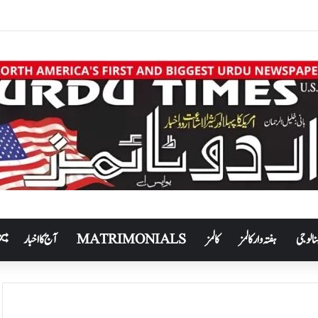
نالوجی
ہفتہ وار کالمز
کالمز
MATRIMONIALS
آج کا اخبار