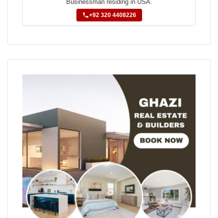
Businessman residing in USA.
+92 320 4408226