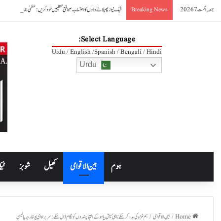
جمعہ, اگست 7 2026
فیک نیوز پھیلانے والوں کا احتساب صحافتی تنظیمیں خود کریں: عظمیٰ بخاری
Breaking News
Select Language:
Urdu / English /Spanish / Bengali / Hindi
Urdu
ہوم
بین الاقوامی
کھیل
شوبز
ٹیک
Home
/
بین الاقوامی
/
ہم غزہ کی مدد کر سکے ناہی نیتن یاہو کے انتہاپسندوں کو لگام ڈال سکے: سربراہ ای یو خارجہ پالیسی