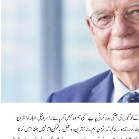
 لوگوں کی جتنی مدد کرنی چاہیے تھی ہم وہ نہیں کر پائے۔ اسرائیلی اخبارکو انٹرویو
 کرتے ہوئے کہا کہ غزہ پرہم نے بہترین رد عمل دیا لیکن اتنا نہیں جتنا ہمیں کرنا