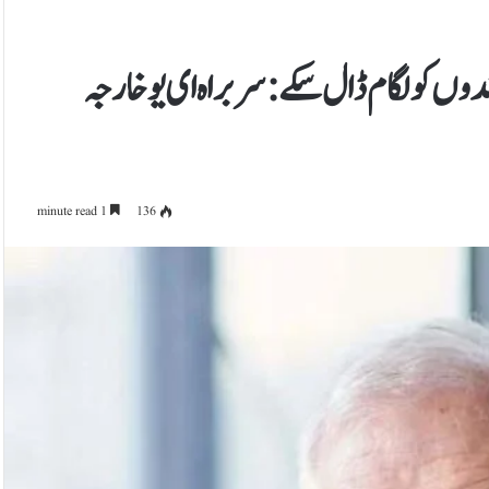
سندوں کو لگام ڈال سکے: سربراہ ای یو خارجہ
1 minute read
136