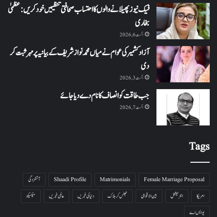
فیک نیوز پھیلانے والوں کا احتساب صحافتی تنظیمیں خود کریں: عظمیٰ
بخاری
اگست 6, 2026
آزاد کشمیر کی عوام نے میاں محمد نواز شریف کے بیانیہ پر مہر ثبت کر
دی
اگست 3, 2026
جب طاقت کو انصاف کا نام دے دیا جائے
اگست 7, 2026
Tags
Female Marriage Proposal
Matrimonials
Shaadi Profile
آتشزدگی
امریکا
انٹرنیشنل
بین الاقوامی
جھلس کر ہلاک
دنیا کی خبریں
عالمی خبریں
میکسیکو
یو ایس اے