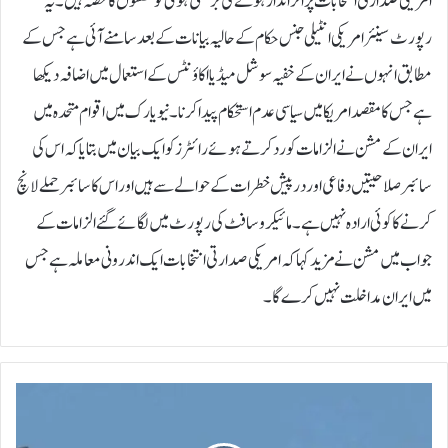
امریکی صدارتی انتخابات پر اثر انداز ہونے کی بڑھتی ہوئی کوششوں کا حصہ ہیں۔یہ
رپورٹ سینئر امریکی انٹیلی جنس حکام کے حالیہ بیانات کے بعد سامنے آئی ہے جس کے
مطابق انہوں نے ایران کے خفیہ سوشل میڈیا اکاؤنٹس کے استعمال میں اضافہ دیکھا
ہے جس کا مقصد امریکا میں سیاسی عدم استحکام پیدا کرنا۔نیویارک میں اقوام متحدہ میں
ایران کے مشن نے الزامات کو رد کرتے ہوئے رائٹرز کو ایک بیان میں بتایا کہ اس کی
سائبر صلاحیتیں دفاعی اور درپیش خطرات کے حوالے سے ہیں اور اس کا سائبر حملے لانچ
کرنے کا کوئی ارادہ نہیں ہے۔مائیکروسافٹ کی رپورٹ میں لگائے گئے الزامات کے
جواب میں مشن نے مزید کہا کہ امریکی صدارتی انتخابات ایک اندرونی معاملہ ہے جس
میں ایران مداخلت نہیں کرے گا۔
ب
ر
ا