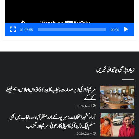
01:07:55
00:00
زیادہ پڑھی جانیوالی خبریں
مریم نواز کی زیر صدارت پنجاب کابینہ کا 36واں اجلاس،اہم فیصلے
کئے گئے
اگست 6, 2026
آزاد کشمیر انتخابات: میرپور کے بعد مظفرآباد اور پنجاب میں بھی
مسلم لیگ (ن) کی کامیابی کا دعویٰ، مریم اورنگزیب
اگست 2, 2026