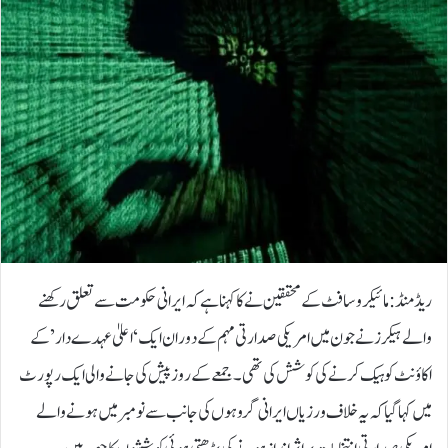
ریڈمنڈ: مائیکروسافٹ کے محققین نے کا کہنا ہے کہ ایرانی حکومت سے تعلق رکھنے
والے ہیکرز نے جون میں امریکی صدارتی مہم کے دوران ایک ‘اعلیٰ عہدے دار’ کے
اکاؤنٹ کو ہیک کرنے کی کوشش کی تھی۔جمعے کے روز پیش کی جانے والی ایک رپورٹ
میں کہا گیا کہ یہ خلاف ورزیاں ایرانی گروہوں کی جانب سے نومبر میں ہونے والے