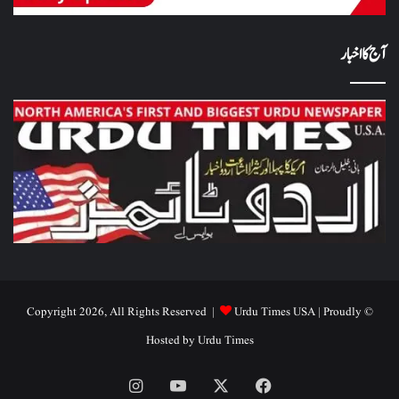
آج کا اخبار
Urdu Times USA
| Proudly
© Copyright 2026, All Rights Reserved |
Hosted by
Urdu Times
Instagram
YouTube
Facebook
X