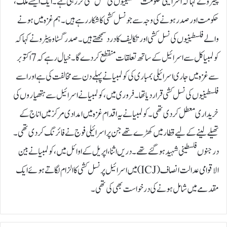
پیٹرو نے کہا کہ اسرائیلی حکومت فلسطینیوں کی نسل کشی کر رہی ہے۔ایک ایسے ملک،
حکومت اور صدر ہونے کی وجہ سے جو نسل کشی کا شکار رہے ہیں۔ ہم غزہ میں ہونے
والے فلسطینیوں کی نسل کشی اور تکالیف کا درد سمجھتے ہیں۔صدر گسٹاو پیٹرو نے کہا کہ
کولمبیا کل سے اسرائیل کے ساتھ تعلقات منقطع کر دے گا۔خیال رہے کہ 7 اکتوبر
سے غزہ میں جاری اسرائیلی بمباری کی کولمبیا نے پہلے دن سے مخالفت کی ہے اور اسے
فلسطینیوں کی نسل کشی قرار دیا تھا۔فروری میں، کولمبیا نے اسرائیل سے ہتھیاروں کی
خریداری معطل کر دی تھی۔کولمبیا نے یہ اقدام غزہ میں امدادی مرکز میں اناج کے
تھیلے لینے کے لیے قطار میں کھڑے تھے جن پر اسرائیلی فوج نے فائرنگ کردی تھی۔
درجنوں فلسطینی شہید ہوگئے تھے۔دریں اثنا، اپریل کے اوائل میں، کولمبیا نے بین
الاقوامی عدالت انصاف (ICJ) میں اسرائیل پر نسل کشی کا الزام لگاتے ہوئے ایک
مقدمے میں شامل ہونے کی درخواست بھی کی تھی۔