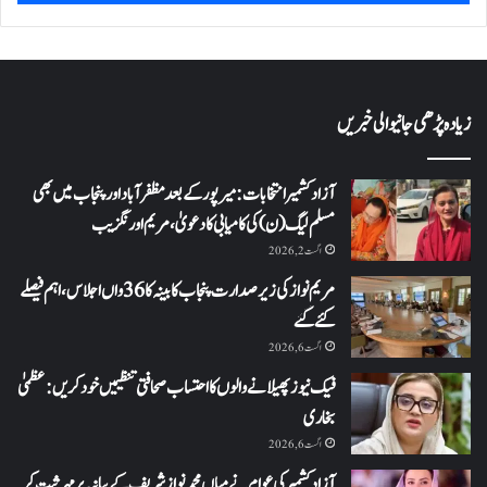
زیادہ پڑھی جانیوالی خبریں
آزاد کشمیر انتخابات: میرپور کے بعد مظفرآباد اور پنجاب میں بھی
مسلم لیگ (ن) کی کامیابی کا دعویٰ، مریم اورنگزیب
اگست 2, 2026
مریم نواز کی زیر صدارت پنجاب کابینہ کا 36واں اجلاس،اہم فیصلے
کئے گئے
اگست 6, 2026
فیک نیوز پھیلانے والوں کا احتساب صحافتی تنظیمیں خود کریں: عظمیٰ
بخاری
اگست 6, 2026
آزاد کشمیر کی عوام نے میاں محمد نواز شریف کے بیانیہ پر مہر ثبت کر