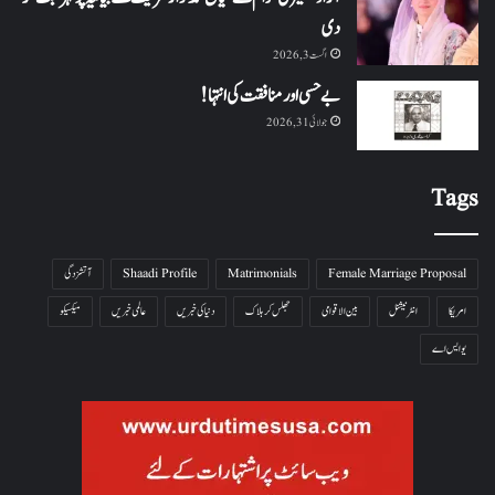
دی
اگست 3, 2026
بے حسی اور منافقت کی انتہا !
جولائی 31, 2026
Tags
Female Marriage Proposal
Matrimonials
Shaadi Profile
آتشزدگی
امریکا
انٹرنیشنل
بین الاقوامی
جھلس کر ہلاک
دنیا کی خبریں
عالمی خبریں
میکسیکو
یو ایس اے