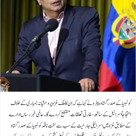
کولمبیا کے صدر گستاو پیٹرو نے کہا ہے کہ ان کا ملک غزہ پر وحشیانہ بمباری کے خلاف
احتجاجاً اسرائیل کے ساتھ سفارتی تعلقات منقطع کردے گا۔عالمی خبر رساں ادارے
کے مطابق غزہ میں اسرائیلی جارحیت کے سب سے سخت ناقد کولمبیا کے صدر گستاو