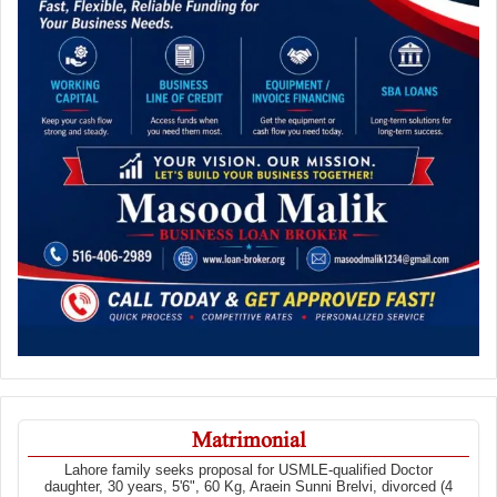
Matrimonial
Lahore family seeks proposal for USMLE-qualified Doctor
daughter, 30 years, 5'6", 60 Kg, Araein Sunni Brelvi, divorced (4