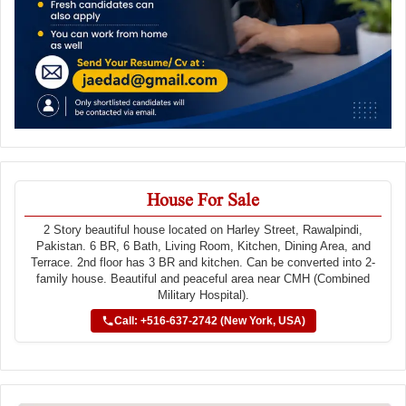
House For Sale
2 Story beautiful house located on Harley Street, Rawalpindi,
Pakistan. 6 BR, 6 Bath, Living Room, Kitchen, Dining Area, and
Terrace. 2nd floor has 3 BR and kitchen. Can be converted into 2-
family house. Beautiful and peaceful area near CMH (Combined
Military Hospital).
Call: +516-637-2742 (New York, USA)