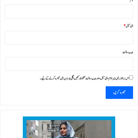
ای میل
*
ویب‌ سائٹ
اس براؤزر میں میرا نام، ای میل، اور ویب سائٹ محفوظ رکھیں اگلی بار جب میں تبصرہ کرنے کےلیے۔