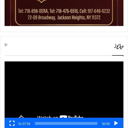
ویڈیوز
ویڈیو
پلیئر
01:07:55
00:00