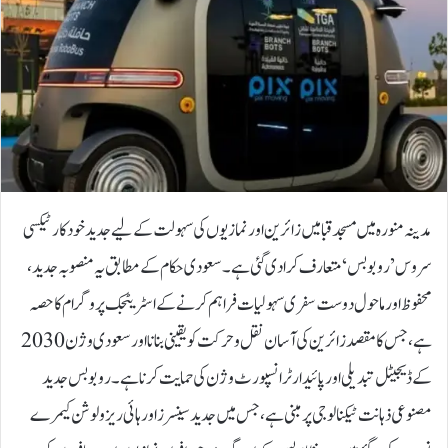
مدینہ منورہ میں مسجد قبا میں زائرین اور نمازیوں کی سہولت کے لیے جدید خودکار ٹیکسی
سروس ’روبوبس‘ متعارف کرا دی گئی ہے۔سعودی حکام کے مطابق یہ منصوبہ جدید،
محفوظ اور ماحول دوست سفری سہولیات فراہم کرنے کے اسٹریٹجک پروگرام کا حصہ
ہے، جس کا مقصد زائرین کی آسان نقل و حرکت کو یقینی بنانا اور سعودی وژن 2030
کے ڈیجیٹل تبدیلی اور پائیدار ٹرانسپورٹ وژن کی حمایت کرنا ہے۔روبوبس جدید
مصنوعی ذہانت ٹیکنالوجی پر مبنی ہے، جس میں جدید سینسرز اور ہائی ریزولوشن کیمرے