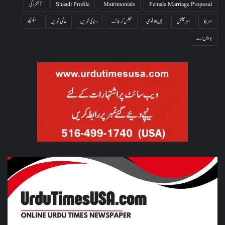
Female Marriage Proposal
Matrimonials
Shaadi Profile
آتشزدگی
امریکا
انٹرنیشنل
بین الاقوامی
جھلس کر ہلاک
دنیا کی خبریں
عالمی خبریں
میکسیکو
یو ایس اے