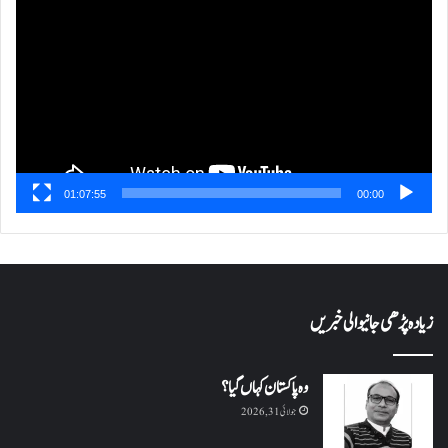
پلیئر
01:07:55
00:00
زیادہ پڑھی جانیوالی خبریں
وہ پاکستان کہاں گیا؟
جولائی 31, 2026