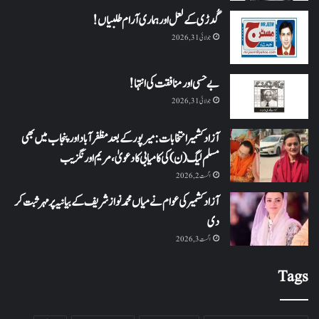
گُدڑی کے لعل اور ہماری آرام طلبیاں!
جولائی 31, 2026
بے حسی اور منافقت کی انتہا !
جولائی 31, 2026
آزاد کشمیر انتخابات: میرپور کے بعد مظفرآباد اور پنجاب میں بھی
مسلم لیگ (ن) کی کامیابی کا دعویٰ، مریم اورنگزیب
اگست 2, 2026
آزاد کشمیر کی عوام نے میاں محمد نواز شریف کے بیانیہ پر مہر ثبت کر
دی
اگست 3, 2026
Tags