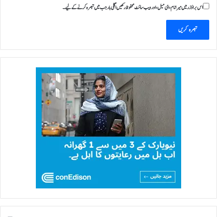
اس براؤزر میں میرا نام، ای میل، اور ویب سائٹ محفوظ رکھیں اگلی بار جب میں تبصرہ کرنے کےلیے۔
ے
ل
گ
ے