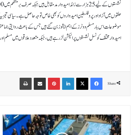
حلقوں میں آزاد اور پرو فلسطین امیدواروں کو بھی خاص توجہ حاصل ہے۔سیاسی تجزیہ کا
امیدوار مختلف کونسل نشستوں پر الیکشن لڑ رہے ہیں، جبکہ متعدد علاقوں میں مسلم اور پ
Print
Share via Email
Pinterest
LinkedIn
X
Facebook
Share
ت
ر
ک