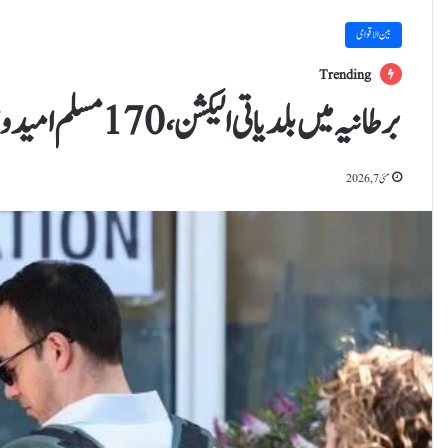
بین الاقوامی
Trending
برطانیہ میں بلدیاتی الیکشن،170 مسلم امیدوار میدان میں
مئی 7, 2026