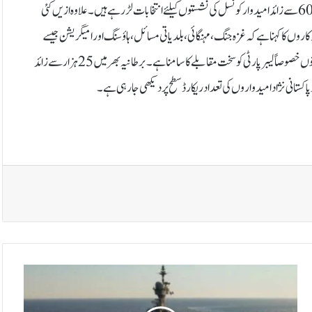
نشستوں کے لیے 25 ہزار سے زائد امیدوار مدمقابل ہیں جبکہ صرف برمنگھم میں 600 سے زائد امیدوار کونسل کی نشستوں کیلئے انتخابات لڑ رہے ہیں۔علاوہ ازیں کئی
روں کا کہنا ہے کہ غزہ جنگ، مہنگائی، بلدیاتی مسائل، ہاؤسنگ اور امیگریشن جیسے
موضوعات اس بار مسلم ووٹرز کے اہم ایشوز بن گئے ہیں جس کے باعث روایتی جماعتوں خصوصاً لیبر پارٹی کو سخت مقابلے کا سامنا ہے۔برطانیہ بھر میں 25 ہزار سے زائد
اکستانی نژاد امیدواروں کی تعداد ریکارڈ سطح پر دیکھی جا رہی ہے۔
ف
ر
ا