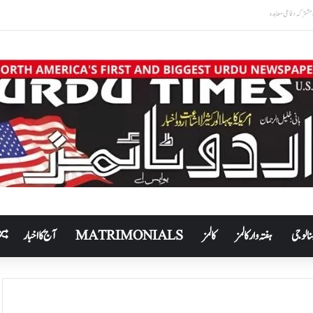
نالوجی
ہفتہ وار کالمز
کالمز
MATRIMONIALS
آج کا اخبار