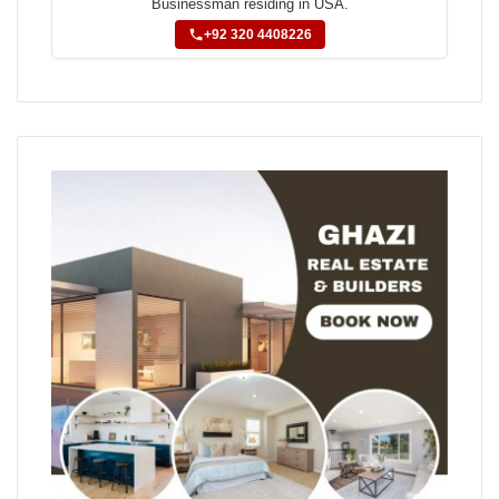
Businessman residing in USA.
+92 320 4408226