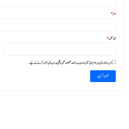
نام
*
ای میل
*
اس براؤزر میں میرا نام، ای میل، اور ویب سائٹ محفوظ رکھیں اگلی بار جب میں تبصرہ کرنے کےلیے۔