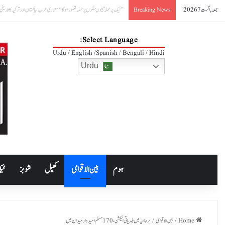
جمعہ, اگست 7 2026
بلی تھیلے سے باہر!
Breaking News
Select Language:
Urdu / English /Spanish / Bengali / Hindi
Urdu
ہوم
بین الاقوامی
کھیل
شوبز
ٹیک
Home
/
بین الاقوامی
/
برطانیہ میں بلدیاتی الیکشن،170 مسلم امیدوار میدان میں