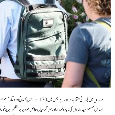
برطانیہ میں بلدیاتی انتخابات ہورہے جس میں 