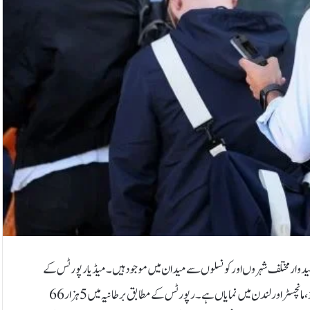
170 سے زائد پاکستانی اور دیگر مسلم امیدوار مختلف شہروں اور کونسلوں سے میدان میں موجود ہیں۔میڈیا رپورٹس کے
مطابق مسلم امیدواروں کی زیادہ تعداد اور سرگرمیاں خاص طور پربرمنگھم، بریڈفورڈ، مانچسٹر اور لندن میں نمایاں ہے۔رپورٹس کے مطابق برطانیہ میں 5 ہزار 66