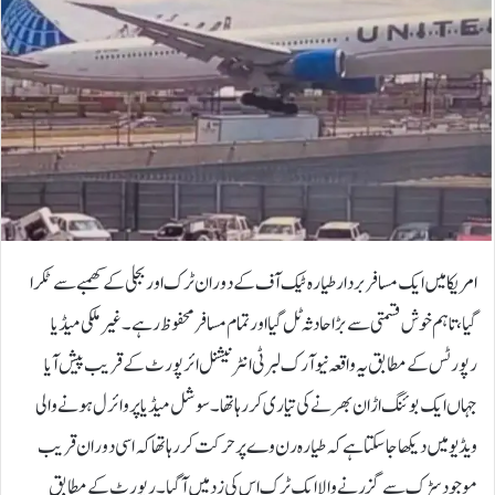
امریکا میں ایک مسافر بردار طیارہ ٹیک آف کے دوران ٹرک اور بجلی کے کھمبے سے ٹکرا
گیا، تاہم خوش قسمتی سے بڑا حادثہ ٹل گیا اور تمام مسافر محفوظ رہے۔غیر ملکی میڈیا
رپورٹس کے مطابق یہ واقعہ نیو آرک لبرٹی انٹرنیشنل ائرپورٹ کے قریب پیش آیا
جہاں ایک بوئنگ اڑان بھرنے کی تیاری کر رہا تھا۔سوشل میڈیا پر وائرل ہونے والی
ویڈیو میں دیکھا جا سکتا ہے کہ طیارہ رن وے پر حرکت کر رہا تھا کہ اسی دوران قریب
موجود سڑک سے گزرنے والا ایک ٹرک اس کی زد میں آگیا۔رپورٹ کے مطابق