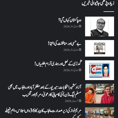
زیادہ پڑھی جانیوالی خبریں
وہ پاکستان کہاں گیا؟
جولائی 31, 2026
بے حسی اور منافقت کی انتہا !
جولائی 31, 2026
گُدڑی کے لعل اور ہماری آرام طلبیاں!
جولائی 31, 2026
آزاد کشمیر انتخابات: میرپور کے بعد مظفرآباد اور پنجاب میں بھی
مسلم لیگ (ن) کی کامیابی کا دعویٰ، مریم اورنگزیب
اگست 2, 2026
مریم نواز کی زیر صدارت پنجاب کابینہ کا 36واں اجلاس،اہم فیصلے