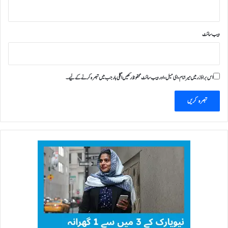
ویب‌ سائٹ
اس براؤزر میں میرا نام، ای میل، اور ویب سائٹ محفوظ رکھیں اگلی بار جب میں تبصرہ کرنے کےلیے۔