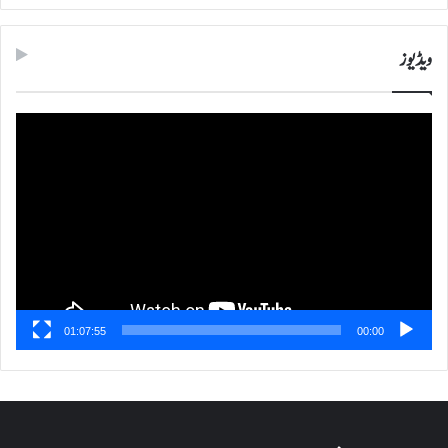
ویڈیوز
ویڈیو
پلیئر
01:07:55
00:00