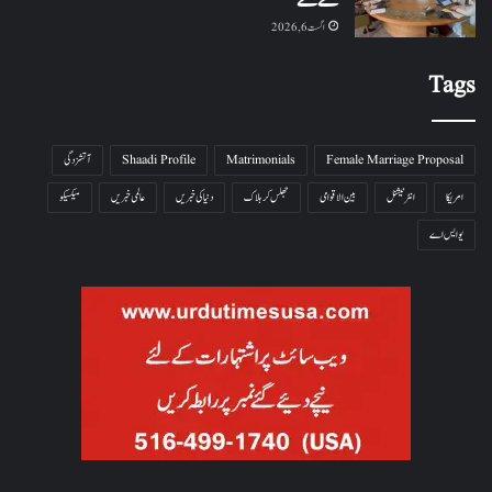
کئے گئے
اگست 6, 2026
Tags
Female Marriage Proposal
Matrimonials
Shaadi Profile
آتشزدگی
امریکا
انٹرنیشنل
بین الاقوامی
جھلس کر ہلاک
دنیا کی خبریں
عالمی خبریں
میکسیکو
یو ایس اے