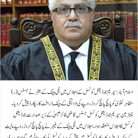
اسلام آباد: سپریم جوڈیشل کونسل کے اجلاس میں نجی بینک کے مینجر نے جسٹس (ر)
مظاہر نقوی کو پانچ پانچ کروڑ روپے کی ادائیگی کے بینک ڈرافٹ کا ریکارڈ پیش کردیا۔
چیئرمین سپریم جوڈیشل کونسل جسٹس قاضی فائز عیسیٰ کے زیر صدارت جوڈیشل
کونسل کا اجلاس منعقد ہوا۔ اجلاس میں نجی بینک کے منیجر نے پانچ پانچ کروڑ روپے مالیت
کے بینک ڈرافٹ کا ریکارڈ کونسل میں پیش کردیا۔کونسل کی کارروائی میں گواہ چوہدری