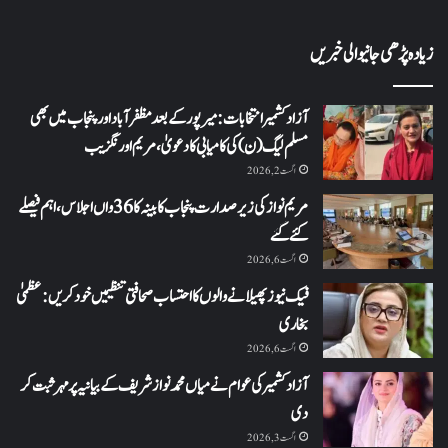
زیادہ پڑھی جانیوالی خبریں
آزاد کشمیر انتخابات: میرپور کے بعد مظفرآباد اور پنجاب میں بھی
مسلم لیگ (ن) کی کامیابی کا دعویٰ، مریم اورنگزیب
اگست 2, 2026
مریم نواز کی زیر صدارت پنجاب کابینہ کا 36واں اجلاس،اہم فیصلے
کئے گئے
اگست 6, 2026
فیک نیوز پھیلانے والوں کا احتساب صحافتی تنظیمیں خود کریں: عظمیٰ
بخاری
اگست 6, 2026
آزاد کشمیر کی عوام نے میاں محمد نواز شریف کے بیانیہ پر مہر ثبت کر
دی
اگست 3, 2026