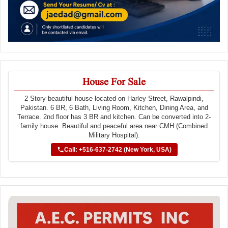
House For Sale
2 Story beautiful house located on Harley Street, Rawalpindi,
Pakistan. 6 BR, 6 Bath, Living Room, Kitchen, Dining Area, and
Terrace. 2nd floor has 3 BR and kitchen. Can be converted into 2-
family house. Beautiful and peaceful area near CMH (Combined
Military Hospital).
Call: +516-637-2742 (New York, USA)