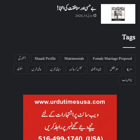
بے حسی اور منافقت کی انتہا !
جولائی 31, 2026
Tags
Female Marriage Proposal
Matrimonials
Shaadi Profile
آتشزدگی
امریکا
انٹرنیشنل
بین الاقوامی
جھلس کر ہلاک
دنیا کی خبریں
عالمی خبریں
میکسیکو
یو ایس اے