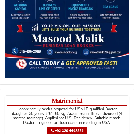
Matrimonial
Lahore family seeks proposal for USMLE-qualified Doctor
daughter, 30 years, 5'6", 60 Kg, Araein Sunni Brelvi, divorced (4
months marriage). Applied for U.S. Residency. Suitable match:
Doctor, Engineer, or Businessman residing in USA.
+92 320 4408226