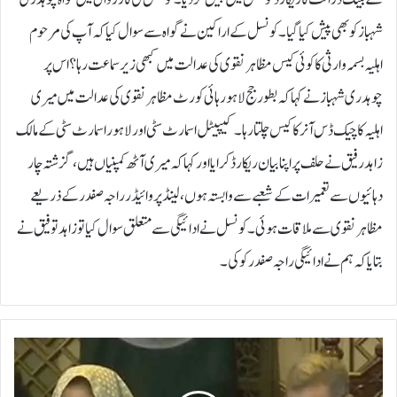
شہباز کو بھی پیش کیا گیا۔ کونسل کے اراکین نے گواہ سے سوال کیا کہ آپ کی مرحوم
اہلیہ بسمہ وارثی کا کوئی کیس مظاہر نقوی کی عدالت میں کبھی زیر سماعت رہا؟ اس پر
چوہدری شہباز نے کہا کہ بطور جج لاہور ہائی کورٹ مظاہر نقوی کی عدالت میں میری
اہلیہ کا چیک ڈس آنر کا کیس چلتا رہا۔کیپیٹل اسمارٹ سٹی اور لاہور اسمارٹ سٹی کے مالک
زاہد رفیق نے حلف پر اپنا بیان ریکارڈ کرایا اور کہا کہ میری آٹھ کمپنیاں ہیں، گزشتہ چار
دہائیوں سے تعمیرات کے شعبے سے وابستہ ہوں، لینڈ پروائیڈر راجہ صفدر کے ذریعے
مظاہر نقوی سے ملاقات ہوئی۔ کونسل نے ادائیگی سے متعلق سوال کیا تو زاہد توفیق نے
بتایا کہ ہم نے ادائیگی راجہ صفدر کو کی۔
پ
خ
ت