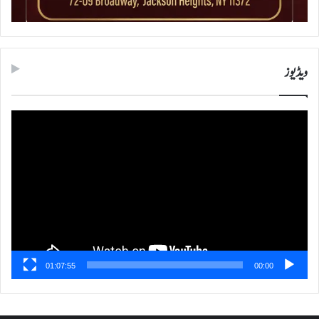
ویڈیوز
ویڈیو
پلیئر
01:07:55
00:00