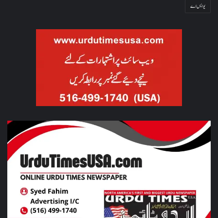
یو ایس اے