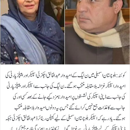
کوئٹہ: بلوچستان اسمبلی میں ن لیگ کے امیدوار عبدالخالق اچکزئی اسپیکر اور پیپلز پارٹی کی
امیدوار اسپیکر غزالہ بلامقابلہ منتخب ہوگئے۔ن لیگ کی جانب سے اسپیکر اور پیپلز پارٹی
کی جانب سے ڈپٹی اسپیکر کی نشستوں پر امیدوار نامزد کیے جانے کے بعد کسی اور کی
جانب سے کاغذات جمع نہیں کرائے گئے جس پر یہ دونوں امیدوار بلامقابلہ منتخب
ہوگئے۔یاد رہے کہ اسپیکر بلوچستان اسمبلی کے لیے کیپٹن ریٹائرڈ عبدالخالق اچکزئی جبکہ
ڈپٹی اسپیکر کے لیے پیپلزپارٹی سے غزالہ گولہ نے کاغذات نامزدگی فارم جمع کرائے