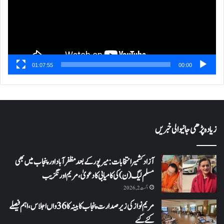
01:07:55
00:00
زیادہ پڑھی جانیوالی خبریں
آزاد کشمیر انتخابات: میرپور کے بعد مظفرآباد اور پنجاب میں بھی
مسلم لیگ (ن) کی کامیابی کا دعویٰ، مریم اورنگزیب
اگست 2, 2026
مریم نواز کی زیر صدارت پنجاب کابینہ کا 36واں اجلاس،اہم فیصلے
کئے گئے