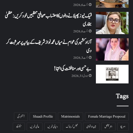
اگست 6, 2026
فیک نیوز پھیلانے والوں کا احتساب صحافتی تنظیمیں خود کریں: عظمیٰ
بخاری
اگست 6, 2026
آزاد کشمیر کی عوام نے میاں محمد نواز شریف کے بیانیہ پر مہر ثبت کر
دی
اگست 3, 2026
بے حسی اور منافقت کی انتہا !
جولائی 31, 2026
Tags
Female Marriage Proposal
Matrimonials
Shaadi Profile
آتشزدگی
امریکا
انٹرنیشنل
بین الاقوامی
جھلس کر ہلاک
دنیا کی خبریں
عالمی خبریں
میکسیکو