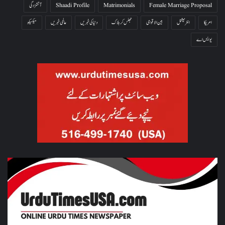
Female Marriage Proposal
Matrimonials
Shaadi Profile
آتشزدگی
امریکا
انٹرنیشنل
بین الاقوامی
جھلس کر ہلاک
دنیا کی خبریں
عالمی خبریں
میکسیکو
یو ایس اے