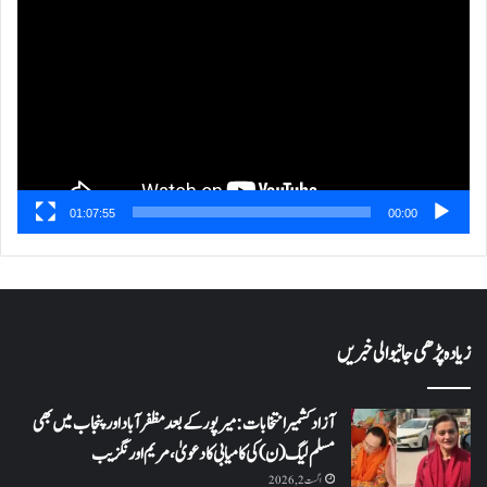
پلیئر
01:07:55
00:00
زیادہ پڑھی جانیوالی خبریں
آزاد کشمیر انتخابات: میرپور کے بعد مظفرآباد اور پنجاب میں بھی
مسلم لیگ (ن) کی کامیابی کا دعویٰ، مریم اورنگزیب
اگست 2, 2026