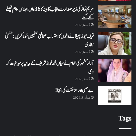
مریم نواز کی زیر صدارت پنجاب کابینہ کا 36واں اجلاس،اہم فیصلے
کئے گئے
اگست 6, 2026
فیک نیوز پھیلانے والوں کا احتساب صحافتی تنظیمیں خود کریں: عظمیٰ
بخاری
اگست 6, 2026
آزاد کشمیر کی عوام نے میاں محمد نواز شریف کے بیانیہ پر مہر ثبت کر
دی
اگست 3, 2026
بے حسی اور منافقت کی انتہا !
جولائی 31, 2026
Tags