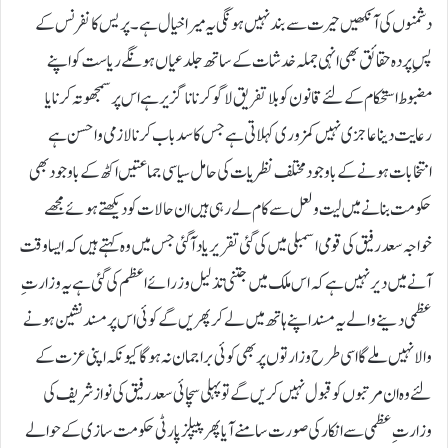
دشمنوں کی آنکھیں حیرت سے بند نہیں ہونگی یہ میرا خیال ہے ۔پریس کانفرنس کے
پس ِ پردہ حقائق بھی انہی جملہ خدشات کے ساتھ جلد عیاں ہونگے ریاست کو اپنے
مضبوط استحکام کے لئے قانون کو بلاتفریق لاگو کرنا ناگزیر ہے اس پر سمجھوتہ کرنا یا
رعایت دینا عاجزی نہیں کمزوری کہلاتی ہے جس کا سدباب کرنا لازمی و احسن ہے
انتخابات ہونے کے باوجود مختلف نظریات کی حامل سیاسی جماعتیں اکٹھ کے باوجود بھی
حکومت بنانے میں لیت و لعل سے کام لے رہی ہیں ان حالات کو دیکھتے ہوئے مجھے
خواجہ سعد رفیق کی قومی اسمبلی میں کی گئی تقریر یاد آ گئی جس میں وہ کہتے ہیں کہ ایسا وقت
آنے میں دیر نہیں ہے کہ اس ملک میں جتنی تذلیل وزرائے اعظم کی گئی ہے یہ وزارت ِ
عظمی دینے والے یہ مسند اپنے ہاتھ میں لے کر پھریں گے کوئی اس پر مسند نشین ہونے
والا نہیں ملے گا اسی طرح وزارتوں پر بھی کوئی براجمان نہ ہو گا کیونکہ اپنی عزت کے
لئے وہ ان مرتبوں کو قبول نہیں کریں گے تو پہلی سچائی سعد رفیق کی نواز شریف کی
وزارت ِ عظمی سے انکار کی صورت سامنے آیا پھر پیپلز پارٹی حکومت سازی کے حوالے