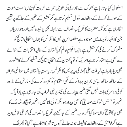
استعمال کیا جاتا رہا ہے بھوک سے ناداری کی طویل عمر سے غربت کو بچوں سمیت موت
کے حوالے کرنے کے واقعات تو دل تسلیم کرتا ہے مگر کمشنر کے ضمیر کے جاگنے پر یقین
انکاری ہے کیونکہ حضرت کا تحریک ِ انصاف سے رابطہ بھی پوشیدہ نہیں اور ہمدردیاں
جن کا اظہار ٹویٹ میں موجود ہے مقصد اس پریس کانفرنس کا جہاں انتخابی نتائج کو
مشکوک کرنے کی کوشش ہے وہیں اقوام ِ عالم کو پاکستان کے حالیہ انتخابات کے حوالے
سے بھی بے اعتماد کرنا ہے امریکہ کو تو پاکستان کے انتخابی نتائج نہ تسلیم کرنے کا مشورہ
بھی دیا جارہا ہے لیاقت علی چھٹہ کی یہ پریس کانفرنس ریاست ِ پاکستان میں معاشی بحران
کے ساتھ ساتھ سیاسی بحران پیدا کر کے ملکی استحکام کو کمزور کرنے کی سازش کے علاوہ
کوئی دوسری بات نہیں لگتی ضمیر بیچارے کی نیند یونہی خراب کی جا رہی ہے یاد آیا کہ
ضمیر تو جسٹس شوکت صدیقی کا بھی بیدار ہوا مگر کوئی مانا نہیں ،ضمیر تو جج ارشد ملک کا
بھی جاگا تو جج کو ہی سلا گیا مگر حالیہ ضمیر کے جاگنے پر تحریک ِ انصاف کی خوشی قابل ِ دید
ہے اگر 9مئی کے واقعات کا فیصلہ جو نہ جانے کیوں تاخیر کا شکار ہے آ گیا تو پھر ملک