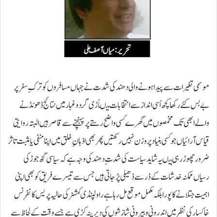
موسمی تغیرات سے پیدا ہونے والی دھند کی شدت نے جہاں مسافروں کو ترک ِ سفر پر
بے بس کئے رکھا کچھ اُسی انداز سے انتخابات میںاُڑی گردوغبار میں نتائج ڈھونڈنے
والے ابھی تک مخمصوں میں گھرے کسی واضح رستے پر پہنچنے سے قاصر ہیں البتہ روایتی
قیاس آرائیاں جو کسی بنیاد پر وزن نہیں رکھتیں پھر بھی اذہان ِ خلق میں اپنا منفی یا مثبت تاثر
ضرور چھوڑ رہی ہیںیہ شاید سیاست کی شدت ِ دھند کی وجہ ہے کہ سیاسی گٹھ جوڑ کی
رسیاں ممکنہ خدشات کے ڈر سے ڈھیلی پڑ جاتی ہیں جس سے تیسرے فریق کو بھی اپنی
اہمیت جتلانے کا پورا بلکہ مکمل موقع مل رہا ہے راولپنڈی کمشنر کی حالیہ پریس کانفرنس
خاکسار کی نظر میں اندرونی و بیرونی شازشوں کی دیرینہ کڑی ہے جسے وقت کے لحاظ سے