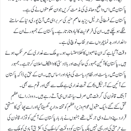
پاکستان میں اس واضح دھاندلی کی مذمت کریں جو ان حکومتوں نے کی ہے۔
پاکستان کے فسطائی جرنیل، یزید عاصم منیر کی سربراہی میں آج پوری دنیا کے سامنے
ننگے ہوچکے ہیں۔ ان کی فرعونیت کا لبادہ تار تار ہے۔ پاکستان کے جمہور نے ان کے
داغدار اور بدنما چہروں سے ہر نقاب نوچ لی ہے۔
وقت آگیا ہے کہ ان غاصبوں کا کھلا احتساب ہو۔ یہ ملک سے غداری کے مرتکب ہوئے
ہیں۔ پاکستان کا آئین جمہور کی حاکمیت اور بالا دستی کا واشگاف اعلان کرتا ہے۔ جمہور
پاکستان میں ریاست اور نظامِ ریاست کی بنیاد اور اساس ہیں۔ ان کے حق پر ڈاکہ پاکستان
کے آئین کے آرٹیکل 6 کے تحت غداری ہے ملک سے بھی اور قوم سے بھی۔
آجتک قانون کی گرفت میں صرف سیاستداں ہی آتے رہے ہیں۔دو وزرائے اعظم
قتل کئے گئے، ایک مقبولِ عوام وزیر اعظم کو تختہء دار پر گھسیٹا گیا اور اسے پھانسی کا مستحق
قرار دینے والے وہی جرنیل تھے جنہوں نے بار بار پاکستان کے آئین کو توڑا، قانون کی
بے حرمتی کی اور یہی نہیں بلکہ پاکستان کو دو لخت کیا، ملک کی اکثریتی آبادی کو ملک سے