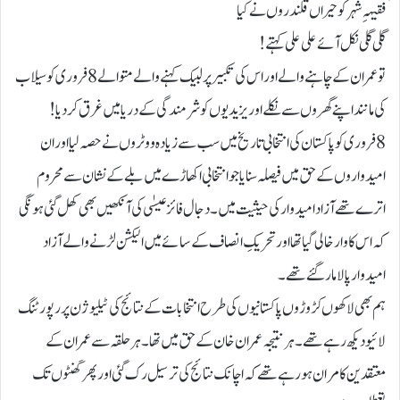
ؔفقیہہِ شہر کو حیراں قلندروں نے کیا
گلی گلی نکل آئے علی علی کہتے!
تو عمران کے چاہنے والے اور اس کی تکبیر پر لبیک کہنے والے متوالے 8 فروری کو سیلاب
کی مانند اپنے گھروں سے نکلے اور یزیدیوں کو شرمندگی کے دریا میں غرق کردیا!
8 فروری کو پاکستان کی انتخابی تاریخ میں سب سے زیادہ ووٹروں نے حصہ لیا اور ان
امیدواروں کے حق میں فیصلہ سنایا جو انتخابی اکھاڑے میں بلے کے نشان سے محروم
اترے تھے آزاد امیدوار کی حیثیت میں۔ دجال فائز عیسٰی کی آنکھیں بھی کھل گئی ہونگی
کہ اس کا وار خالی گیا تھا اور تحریکِ انصاف کے سائے میں الیکشن لڑنے والے آزاد
امیدوار پالا مار گئے تھے۔
ہم بھی لاکھوں کڑوڑوں پاکستانیوں کی طرح انتخابات کے نتائج کی ٹیلیوژن پر رپورٹنگ
لائیو دیکھ رہے تھے۔ ہر نتیجہ عمران خان کے حق میں تھا۔ ہر حلقہ سے عمران کے
معتقدین کامران ہورہے تھے کہ اچانک نتائج کی ترسیل رک گئی اور پھر گھنٹوں تک