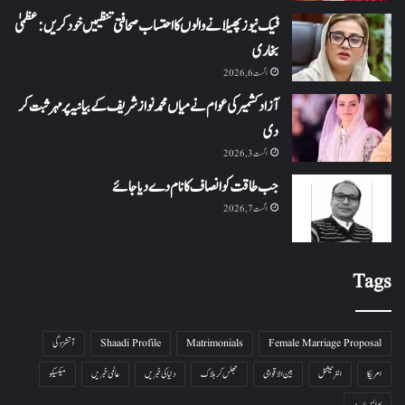
فیک نیوز پھیلانے والوں کا احتساب صحافتی تنظیمیں خود کریں: عظمیٰ
بخاری
اگست 6, 2026
آزاد کشمیر کی عوام نے میاں محمد نواز شریف کے بیانیہ پر مہر ثبت کر
دی
اگست 3, 2026
جب طاقت کو انصاف کا نام دے دیا جائے
اگست 7, 2026
Tags
Female Marriage Proposal
Matrimonials
Shaadi Profile
آتشزدگی
امریکا
انٹرنیشنل
بین الاقوامی
جھلس کر ہلاک
دنیا کی خبریں
عالمی خبریں
میکسیکو
یو ایس اے