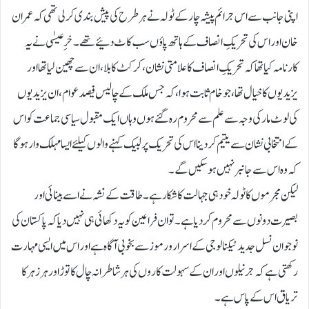
اپنی جانب سے اس جرائم پیشہ چار کے ٹولہ نے ہر طرح کی پیش بندی کرلی تھی کہ عمران
خان اور اس کی تحریکِ انصاف کے ہاتھ پاؤں سب کاٹ دئیے تھے۔ خرِ عیسٰی نے یہ
کارنامہ کیا تھا کہ تحریکِ انصاف کا علامتی نشان، کرکٹ کا بلا، ان سے چھین لیا تھا اور
یزیدیوں کا خیال تھا، جو خام ثابت ہوا، کہ جس ملک کے چالیس فیصد عوام، ان یزیدیوں
کی لوٹ مار کی وجہ سے علم سے محروم رہ گئے ہوں وہاں ایک مقبول سیاسی جماعت کو اس
کے انتخابی نشان سے یتیم کردینا اس کی تحریک پر لبیک کہنے والوں کیلئے ایسا مہلک وار ہوگا
کہ وہ اس سے جانبر نہیں ہوسکیں گے۔
لیکن مجرموں کا ٹولہ خود ہی جہالت کا شکار ہے۔ طاقت کے نشہ نے اسے بینائی اور
بصیرت دونوں سے محروم کردیا ہے۔ تو ان فراعین کو یہ دکھائی ہی نہیں دیا کہ پاکستان کی
نوجوان نسل جدید ٹیکنالوجی کے اسرار و رموز سے بخوبی آگاہ ہے اور اس میں ایسی مہارت
رکھتی ہے کہ جرنیلوں اور ان کے سہولت کاروں کی ہر شاطرانہ چال کا توڑ اور ہر زہر کا
تریاق اس کے پاس ہے۔