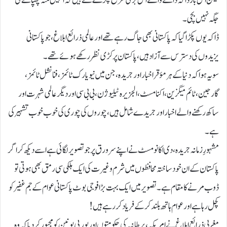
لیکن اس بار ڈاکہ ڈالنے والے اس بری طرح پکڑے گئے ہیں کہ انہیں منہ چھپانے کی
جگہ نہیں بچی۔
ڈاکہ یوں پکڑا گیا کہ پاکستانی بھی جاگ رہے تھے اور عالمی ذرائع ابلاغ، جو پاکستانی
یزیدوں کی دسترس سے آزاد ہیں، پاکستان پر کڑی نظر رکھے ہوئے تھے۔
سو یہ ہوا کہ دنیا کے ہر مؤقر اخبار اور جریدہ، جن میں نیویارک ٹائمز، فنانشل ٹائمز،
گارجین، ٹائم میگزین، اکنامسٹ، الجزیرہ ٹیلیوژن، بی بی سی اور دیگر عالمی شہرت اور
ساکھ رکھنے والے اخبار اور جریدے شامل ہیں، چوروں کی چوری کی خوب خوب تشہیر کی
ہے۔
مشہورِ زمانہ جریدہ، دی اکانومسٹ نے اپنے سر ورق پر جو تصویر لگائی ہے اسے دیکھ کر اگر
پاکستان کے ان خود ساختہ محافظوں میں شرم و غیرت کی ایک ہلکی سی رمق بھی ہوتی تو
ڈوب مرنے کا مقام ہے۔ تصویر میں ایک بہت بڑا فوجی بوٹ پاکستانی عوام کے جم غفیر کو
کچل رہا ہے اور عوام ہاتھ بلند کرکے فریاد کررہے ہیں!
مغربی ذرائع ابلاغ نے امریکہ، برطانیہ کی حکومتوں اور یورپی یونین کو مجبور کردیا کہ وہ