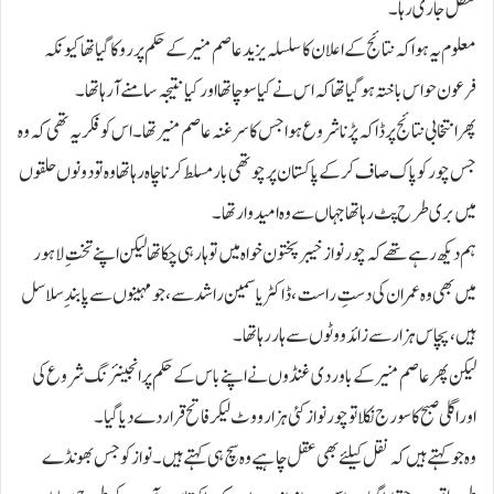
تعطل جاری رہا۔
معلوم یہ ہوا کہ نتائج کے اعلان کا سلسلہ یزید عاصم منیر کے حکم پر روکا گیا تھا کیونکہ
فرعون حواس باختہ ہوگیا تھا کہ اس نے کیا سوچا تھا اور کیا نتیجہ سامنے آرہا تھا۔
پھر انتخابی نتائج پر ڈاکہ پڑنا شروع ہوا جس کا سرغنہ عاصم منیر تھا۔ اس کو فکر یہ تھی کہ وہ
جس چور کو پاک صاف کرکے پاکستان پر چوتھی بار مسلط کرنا چاہ رہا تھا وہ تو دونوں حلقوں
میں بری طرح پٹ رہا تھا جہاں سے وہ امیدوار تھا۔
ہم دیکھ رہے تھے کہ چور نواز خیبر پختون خواہ میں تو ہار ہی چکا تھا لیکن اپنے تختِ لاہور
میں بھی وہ عمران کی دستِ راست، ڈاکٹر یاسمین راشد سے، جو مہینوں سے پابندِ سلاسل
ہیں، پچاس ہزار سے زائد ووٹوں سے ہار رہا تھا۔
لیکن پھر عاصم منیر کے باوردی غنڈوں نے اپنے باس کے حکم پر انجینئرنگ شروع کی
اور اگلی صبح کا سورج نکلا تو چور نواز کئی ہزار ووٹ لیکر فاتح قرار دے دیا گیا۔
وہ جو کہتے ہیں کہ نقل کیلئے بھی عقل چاہیے وہ سچ ہی کہتے ہیں۔ نواز کو جس بھونڈے