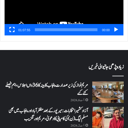
01:07:55
00:00
زیادہ پڑھی جانیوالی خبریں
مریم نواز کی زیر صدارت پنجاب کابینہ کا 36واں اجلاس،اہم فیصلے
کئے گئے
اگست 6, 2026
آزاد کشمیر انتخابات: میرپور کے بعد مظفرآباد اور پنجاب میں بھی
مسلم لیگ (ن) کی کامیابی کا دعویٰ، مریم اورنگزیب
اگست 2, 2026