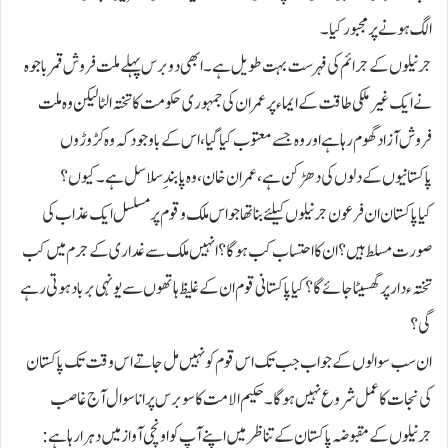
الگ ہونے پر مجبور کیا۔
جرنیلوں کے جرائم کی فہرست بہت طویل ہے۔ ابھی دو برس پہلے ملت فروش قمر باجوہ
نے ایک غیر ملکی طاقت کے ایماء پر عمران کی جمہوری حکومت کا تختہ الٹا لیکن وہ ملت
فروش آزاد گھوم رہا ہے اور وہ جسے معتوب کیا گیا، اس کے باوجود کہ وہ کڑوڑوں
پاکستانیوں کے دلوں کی دھڑکن ہے، عمران خان ، وہ پابندِ سلاسل ہے۔ کیوں؟
کیا پاکستان ان فرعون جرنیلوں کیلئے بنا تھا جو اس ملک و قوم پر مسلسل ایک عذاب کی
صورت مسلط ہیں؟ان کا احتساب کب ہوگا؟ انہیں ملک سے غداری کے جرم میں کب
تختہء دار پر گھسیٹا جائے گا؟ کیا پاکستانی قوم ان کے غلیظ ہاتھوں سے یونہی برباد ہوتی رہے
گی؟
ان سب سوالوں کے جواب جب تک اس قوم کو نہیں مل جاتے اس وقت تک پاکستان
کی نجات کا عمل شروع نہیں ہوگا۔حکیم الامت کا سو برس پرانا سوال آج غاصب
جرنیلوں کے مقبوضہ پاکستان کے تناظر میں اپنے آپ کو اونچی آواز میں دہرا رہا ہے: