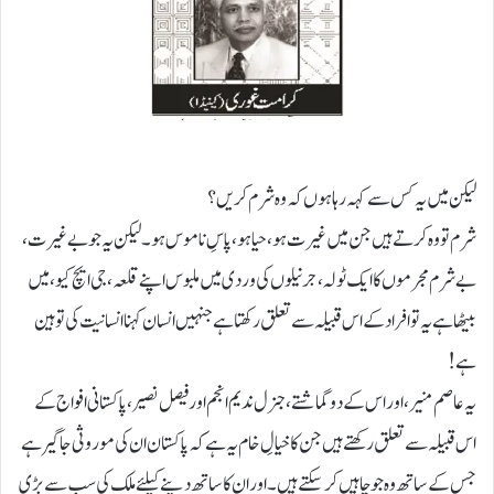
لیکن میں یہ کس سے کہہ رہا ہوں کہ وہ شرم کریں؟
شرم تو وہ کرتے ہیں جن میں غیرت ہو، حیا ہو، پاسِ ناموس ہو۔ لیکن یہ جو بے غیرت،
بے شرم مجرموں کا ایک ٹولہ، جرنیلوں کی وردی میں ملبوس اپنے قلعہ، جی ایچ کیو، میں
بیٹھا ہے یہ تو افراد کے اس قبیلہ سے تعلق رکھتا ہے جنہیں انسان کہنا انسانیت کی توہین
ہے!
یہ عاصم منیر،اور اس کے دو گماشتے، جنرل ندیم انجم اور فیصل نصیر، پاکستانی افواج کے
اس قبیلہ سے تعلق رکھتے ہیں جن کا خیالِ خام یہ ہے کہ پاکستان ان کی موروثی جاگیر ہے
جس کے ساتھ وہ جو چاہیں کرسکتے ہیں۔ اور ان کا ساتھ دینے کیلئے ملک کی سب سے بڑی