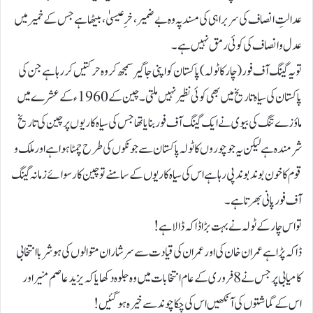
عدالتِ انصاف کی سربراہی کی مسند پہ وہ بے ضمیر، خرِ عیسیٰ، بیٹھا ہے جس کے خمیر میں
عدل و انصاف کی کوئی رمق نہیں ہے۔
تو یہ گینگ آف فور (چار کا ٹولہ) پاکستان کو اپنی جاگیر سمجھ کر وہ حرکتیں کررہا ہے جن کی
پاکستان کی سیاہ تاریخ میں بھی کوئی نظیر نہیں ملتی۔ چین کے 1960ء کے عشرے میں
ماؤزے تنگ کی بیوی نے ایک گینگ آف فور بنایا تھا جس کی سیاہ کاریوں پر چین کی تاریخ
شرمندہ ہے لیکن یہ جو چوروں کا ٹولہ پاکستان سے جونکوں کی طرح چمٹا ہوا ہے اور ملک و
قوم کا خون بوند بوند پی رہا ہے اس کی سیاہ کاریوں کے سامنے تو چین کا رسوائے زمانہ گینگ
آف فور پانی بھرتا ہے۔
تو اس چار کے ٹولہ نے بہت بڑا ڈاکہ ڈالا ہے!
ڈاکہ پڑا ہے عمران خان کی اور عمران کی قیادت سے سرشار ان متوالوں کی ہوشربا انتخابی
کامیابی پر جس نے 8 فروری کے عام انتخابات میں وہ جلوہ دکھایا کہ یزید عاصم منیر اور
اس کے گماشتوں کی آنکھیں اس کی چکا چوند سے خیرہ ہوگئیں!