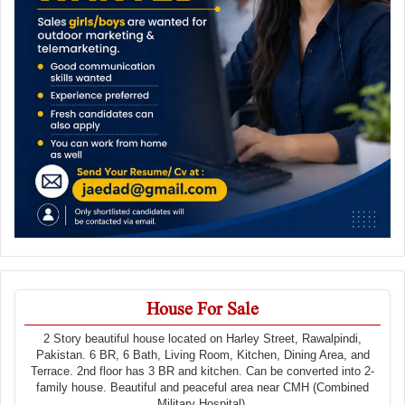
House For Sale
2 Story beautiful house located on Harley Street, Rawalpindi,
Pakistan. 6 BR, 6 Bath, Living Room, Kitchen, Dining Area, and
Terrace. 2nd floor has 3 BR and kitchen. Can be converted into 2-
family house. Beautiful and peaceful area near CMH (Combined
Military Hospital).