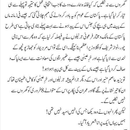
گھروں سے نہ نکلیں کہ کیا فائدہ ہمارے ووٹ کا جب انتخابی عمل کا نتیجہ تو پہلے سے ہی
تیار کرلیا گیا ہے۔ پاکستان کے عوام کو یہ باور کروانے کی مہم چلائی گئی کہ جیسے فی زمانہ ماں
کے پیٹ میں ہی بچے کی جنس اس کے پیدا ہونے سے بہت پہلے بتادی جاتی ہے اسی طرح
پاکستان کے مالک و مختار فرعونی جرنیلوں نے یہ فیصلہ کرلیا ہے کہ وہ پھر سے اس نامی
چور، نواز شریف کو اگلا وزیر اعظم بنائینگے۔ اسی لئے تو اس مردِ بیمار کو جھاڑ پونچھ کے
لندن سے لایا گیا ہے اور خرِ عیسٰی جیسے بے ضمیر ججوں کی معاونت سے اسے ایسا پاک و
صاف کردیا گیا ہے جیسے ماں کے پیٹ سے کل ہی پیدا ہوا ہو!
تو یزید عاصم منیر اور اس کے دیگر جرائم پیشہ جرنیلوں اور خرِ عیسٰی کو کامل اطمینان تھا کہ
ان کا تیر نشانے پر لگے گا اور عمران کی پکار پر اس کے متوالے 8 فروری کو گھروں سے
نہیں نکلیں گے۔
لیکن پھر انہوں نے وہ دیکھا جس کی انہیں امید نہیں تھی!
ہمیں یہاں ایک پرانا شعر یاد آگیا۔