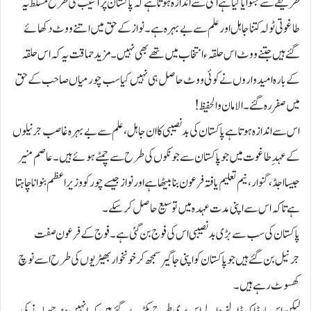
طریقے سے جتوایا گیا ہے اسی سے اندازہ ہوتا ہے کہ پاکستان پر آسیب کی طرح مسلط یہ
طاغوتی ٹولہ کتنا جاہل اور علم سے بے بہرہ ہے۔ نواز کے حق میں اتنے ووٹ دکھائے
گئے ہیں جتنے ووٹ اس حلقہء انتخاب میں تھے بھی نہیں۔ مزید حماقت یہ کہ اس حلقہ
کے بارہ امیدواروں نے کوئی ووٹ حاصل ہی نہیں کیا سب چور میاں صاحب کے حق
میں صفر رہ گئے۔ الامان و الحفیظ!
اس سے اندازہ ہوتا ہے پاکستان کی بدنصیبی کا ان جاہل، علم سے بے بہرہ غاصب جرنیلوں
کے عہدِ طاغوت میں جو پاکستان سے جونکوں کی طرح سے چمٹے ہوئے ہیں۔ عاصم منیر
جیسا اجڈ، گنوار، نیم تعلیم یافتہ فرعون بنا بیٹھا ہے اور نواز جیسے چور کو وزیر اعظم بنوانا چاہتا
ہے تاکہ اس سے اپنی مدت عہدہ میں توسیع حاصل کرسکے۔
پاکستان کی سب سے بڑی بدنصیبی اس کی فوج بن گئی ہے۔ فوج کے فرعون صفت
جرنیل بن گئے ہیں جو پاکستان کو اپنی جاگیر سمجھ کر خونخوار بھیڑیوں کی طرح اسے نوچ
کھسوٹ رہے ہیں۔