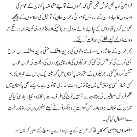
فراعین کو یہ بھی خوش فہمی تھی کہ انہوں نے تو اپنے مقبوضہ پاکستان کے عوام کی
امیدوں کا سہارا، ان کے ارمانوں کا موسیٰ، عمران خان کو تو جیل کی سلاخوں کے پیچھے
محبوس کردیا تھا تو اس کے چاہنے والے بد دل ہوجائینگے اور 8 فروری کو چند ہی ہونگے جو
ووٹ ڈالنے کیلئے نکلنے کی حماقت کرینگے۔
پھر عمران کے جانثاروں اور ماننے والوں کی برین واشنگ، منفی برین واشنگ، اس طرح
بھی کرنے کی کوشش کی گئی کہ جرنیلوں کی اور نامی چوروں کی سنگت کی خوب خوب
تشہیر کروائی گئی۔ جرنیلوں کے مقبوضہ پاکستان میں گذشتہ ایک برس سے عمران کا نام
کسی اخبار، کسی نیوز چینل میں لینا قابلِ دست اندازی قانون ہے۔ ویسے بھی پاکستان میں
قلم فروش صحافیوں کی بہتات ہے جنہیں فوج کی طرف سے باقائدہ وظیفہ جاری کیا گیا
عمران کے خلاف بیہودہ اور من گھڑت پروپیگنڈا کرنے کیلئے جنہیں ان کی رضا و رغبت
سے استعمال کیا گیا۔
مقصد اس ابلیسی مہم کا یہ تھا کہ عمران کے چاہنے والے یہ سوچ کے صبر کرلیں اور