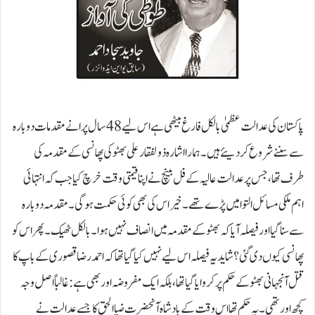
پاکستان کی عدالت عظمیٰ بالکل فارغ بیٹھی ہے اس لیے 48سال پرانے مقدمات دوبارہ
سے سننے شروع کر دیئے ہیں۔ ہمارا اشارہ ذولفقار علی بھٹو کی پھانسی کے مقدمہ کی
طرف تھا، جس پر عدالت عالیہ کے فل بینچ نے اپنا قیمتی وقت خرچ کیا جب کہ انتہائی
اہم ملکی مسائل التوا میں پڑے تھے۔ خیر اس کی بھی کوئی حکمت ہو گی۔ مقدمہ دوبارہ
سے سنا گیا اور فیصلہ آیا کہ بھٹو کے مقدمہ میں انصاف نہیں ہوا۔ بالکل ٹھیک۔ پھر اس کو
پھانسی کیوں دی گئی؟شاید یہ فیصلہ اس لیے نہیں کیا گیا تھا کہ احمد رضا قصوری کے باپ کا
قتل آنجہانی بھٹو کے حکم پر کروایا گیا تھا، بلکہ ایک مفروضہ اور بھی ہے: غالباًاصل وجہ
کچھ اور تھی۔یہ حکم تھا اس وقت کے بادشاہ آنحضرت ضیاالحق کا جسے عدالت نے