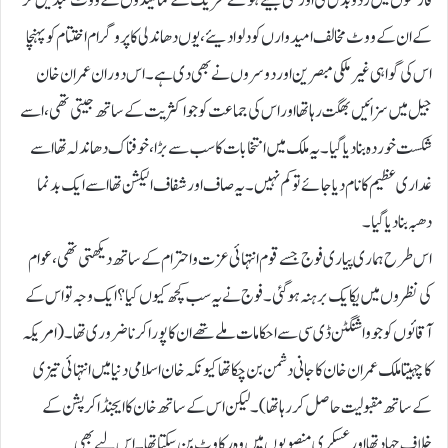
فارموں میں رد وبدل کی اورکئی جیتے ہوئے تحریک کے نمائیندوں کے ووٹ تبدیل کر
کے ان کے ووٹ مخالف امیدوارں کو دلوا دیئے، یوں دھاندلی کا پروگرام اختتام کو پہنچا
اس کی گواہی غیر ملکی مبصرین اور دوسروں نے بھی دی ہے۔اس دوران عمران خان
جیل میں سزائیں بھگت رہا تھا اور اس کی جماعت کو جو اکثریت کے ساتھ جیتی تھی، اسے
شکست خوردہ بنا دیا گیا۔یہ ملک میں انتخابات کا سب سے بڑا ، خوفناک دھاندلہ تھااسے
غداری عظیم کا نام دیا جائے تو کم نہیں۔یہ صاف اور شفاف الیکشن تھا اسے ایک بد نما
دھبہ بنا دیا گیا۔
اس طرح ہماری پیاری فوج جسے قوم انتہائی عزت واحترام کے ساتھ دیکھتی تھی، عوام
کی نظروں میں یکایک برہنہ ہو گئی۔فوج نے یہ سب کچھ کیوں کیا؟ایک وجہ تو اس کے
آقائوں کو جو واشنگٹن ڈی سی سے احکامات ملے تھے ان کا پورا کرنا ضروری تھا۔(امریکہ
کا چہیتا ملک عمران خان کا جانی دشمن بن چکا تھا کیونکہ خان اسلامی دنیا میں انتہائی تیزی
کے ساتھ مقبولیت حاصل کر رہا تھا)۔ لیکن اس کے ساتھ خان کا ایجنڈا کرپشن کے
خلاف جہاد تھا اور عسکری منصوبوں میں وہ رکاوٹ بن سکتا تھا۔اس لیے بھی