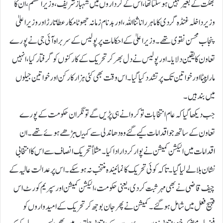
بھگت کے بغیر نہیں ہو سکتا تھا، اس کے کرداروں میں شہباز شریف، وزیر اعظم، ان کا
وزیر داخلہ غنڈہ گردی کا ماہر رانا ثنا اللہ، اوربد نام زمانہ جھوٹا مکار عطا تارڑ اور وزیر اعلیٰ
پنجاب محسن نقوی تھے۔ وزیر اعلیٰ کے احکامات پر پولیس کے سربراہ آئی جی نے پورے
تعاون کا یقین دلایا۔اور پولیس نے دل بھر کر تحریک کے کارکنوں کو گرفتار کیا، انہیں
مارا پیٹا اور خواتین تک پر تشدد کیا گیا۔ اس وقت بھی کئی ہزار کارکن اور خواتین جیلوں
میں بند ہیں۔
جب دیکھا گیا کہ عام انتخابات تو کروانے ہی پڑیں گے تو نگران حکومت کے پورے
تعاون کے ساتھ جو اقدامات کیے گئے وہ دھاندلی سے کہیںبڑھے ہوئے تھے۔ ان
اقدامات میں الیکشن کمیشن نے پوار کردار ادا کیا۔مثلاً تحریک انصاف سے اس کا انتخابی
نشان بلا لے لیا گیا۔ تا کہ کوئی تحریک کا نمائیندہ منتخب نہ ہو سکے۔اس پر عدالت عا لیہ کے
چیف قاضی نے بھی مہر ثبت کر دی، یعنی حکومت، الیکشن کمیشن اور سپریم کورٹ اس
قبیح فعل میں شامل ہو گئے۔کمیشن نے پھر جان بوجھ کر تحریک کے امیدواروں کو