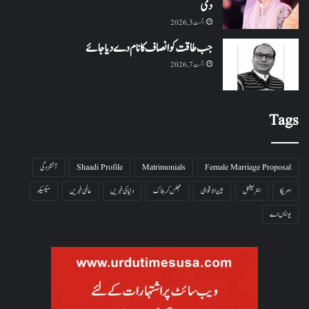
دی
اگست 3, 2026
جب طاقت کو انصاف کا نام دے دیا جائے
اگست 7, 2026
Tags
Female Marriage Proposal
Matrimonials
Shaadi Profile
آتشزدگی
امریکا
انٹرنیشنل
بین الاقوامی
جھلس کر ہلاک
دنیا کی خبریں
عالمی خبریں
میکسیکو
یو ایس اے