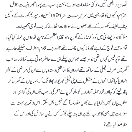
تصاویر دیکھی گئیں، تو کئی مشاہدات ہوئے، جن پر سب سے پہلا تبصرہ نہایت قابل
احترام وکیلوں کا تھا، جن میں سر فہرست بیرسٹر اعتزاز احسن اور سپریم کورٹ کے وکیل
جناب لطیف کھوسہ کے تھے جنہوں نے سوالات اٹھائے کہ جب فوجی تنصیبات
مثلاًلاہور چھاونی میں کور کمانڈر کے گھر پر ، جو قائد اعظم کے نام پر تھا، اس پر حملہ کیا گیا،
تو اسوقت فوج کے اپنے گارڈز کیوں غائب تھے؟ اور جب ہجوم اسطرف دھکیلے جا رہے
تھے تو پولیس کہاں تھی جو ہر جلسے جلوس پر پہلے ہی سے حاضر ہوتی ہے۔ کمانڈر صاحب
گھر میں صرف فیملی کے ساتھ تھے اور ان کا حفاظتی دستہ وہاں سے ان کی مرضی کے بغیر
ہٹوا دیا گیا تھا۔انہوں نے مشکل سے اپنی فیملی کو دیوار پھلانگ کر ہمسایوں کے گھر جا کر
پناہ لینے کو کہا اور خود حملہ آواروں کو بٹھا کر چائے آفر کی۔ جب تک ان کی گواہی اور
حلفیہ بیان نہیں دلوایا جائے گا، یہ مقدمہ آگے نہیں چل سکتا۔ اس واقعہ پر بہت سے
سوالات ہیں جن کا جواب ملنے پر ہی پتہ چلے گا کہ کس نے یہ سازش کی اور اس کے
مقاصد کیا تھے؟