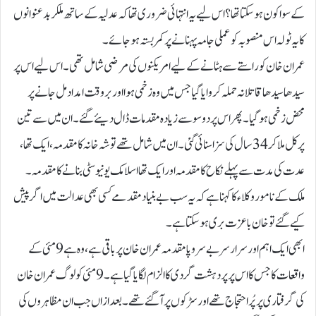
کے سوا کون ہوسکتا تھا؟ اس لیے یہ انتہائی ضروری تھا کہ عدلیہ کے ساتھ ملکر بد عنوانوں
کا یہ ٹولہ اس منصوبہ کو عملی جامہ پہنانے پر کمر بستہ ہو جائے۔
عمران خان کو راستے سے ہٹانے کے لیے امریکنوں کی مرضی شامل تھی۔ اس لیے اس پر
سیدھا سیدھا قاتلانہ حملہ کروایا گیا جس میں وہ زخمی ہوا اور بر وقت امداد مل جانے پر
محض زخمی ہو گیا۔ پھر اس پر دو سو سے زیادہ مقدمات ڈال دیئے گئے۔ ان میں سے تین
پرکل ملا کر 34سال کی سزا سنائی گئی ۔ان میں شامل تھے توشہ خانہ کا مقدمہ، ایک تھا،
عدت کی مدت سے پہلے نکاح کا مقدمہ اور ایک تھا اسلامک یونیوسٹی بنانے کا مقدمہ۔
ملک کے نامور وکلاء کا کہنا ہے کہ یہ سب بے بنیاد مقدمے کسی بھی عدالت میں اگر پیش
کیے گئے تو خان باعزت بری ہو سکتا ہے۔
ابھی ایک اہم اور سرارسر بے سر و پا مقدمہ عمران خان پر باقی ہے، وہ ہے9مئی کے
واقعات کا جس کا اس پرپر دہشت گردی کا الزام لگایا گیا ہے۔ 9مئی کو لوگ عمران خان
کی گرفتاری پر پُر احتجاج تھے اور سڑکوں پر آ گئے تھے۔بعد ازاں جب ان مظاہروں کی