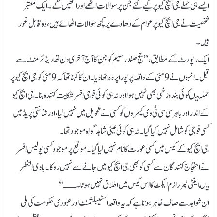
ایسے ہی حملے جی ایچ کیو پر کیے گئے جن پر سوالات اٹھے اور اٹھیں گے۔ ایک معتبر
شخصیت نے جی ایچ کیو پر عوام کے دھاوے پر کچھ سوالات اٹھائے ہیں، وہ قابل غور
ہیں۔
ایک رپورٹ کے مطابق،’’جج صفدر سلیم کو جن کا آج آخری دن تھا ریٹائرمنٹ سے
قبل۔انہوں نے 9مئی کے واقعہ پر پورا پردہ اٹھا دیا۔ان کا کہنا تھا کہ 9مئی کو جی ایچ کیو پر
حملہ میںکوئی بندہ زخمی بھی نہیں ہوا اور نہ ہی کوئی فوجی افسر شکایت کنندہ بنا۔ جی ایچ کیو
کے اندر اور باہر سی سی ٹی وی کیمروں کو کسی نے تحویل میں نہیں لیا ، اور شناختی پریڈ میں
کسی فوجی کو شامل نہیں کیا گیا۔نہ ہی کوئی عینی شاہدگواہ موجود تھا۔
جی ایچ کیو کے کیس میں کسی عورت کا نام نہیں لیا گیا۔موقع پر موجود کسی پولیس افسر
نے احتجاج کنندگان سے کسی کو بھی جی ایچ کیو میں جانے سے نہیں روکا۔بادی النظر
میںاینٹی ٹیررازم ایکٹ کا اس کیس میں اطلاق نہیں ہوتا۔ــ‘‘
ان شواہد سے صاف ظاہر ہوتا ہے کہ یہ واقعہ اسٹیبلشمنٹ اور عبوری حکومت کی ملی