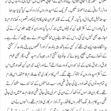
فضول مضحکہ خیز انتخابی نشان دیئے اور ان کے انتخابی حلقوں میں بھی ایسی رد وبدل کی کہ
ووٹرز آسانی سے نہ ڈھونڈ سکیں۔تحریک کے امیدواروں کو زد و کوب کیا گیا یا سیدھا
سیدھا جیل میں ڈال دیا گیا۔تحریک کے قائد عمران خان کا نام لینا اور تصویر دکھانا جرم بنا
دیا گیا اور اس کے اکثر قایدئن کو جیلوں میں بند کر دیا گیا،اور ان کو جلسے جلوس کرنے کی
اجازت بھی نہیں دی گئی۔ اس کے مقابلے میںمخالفین دھڑلے سے جلسے کرتے رہے۔
یہ انتظامات ایسے ہی تھے کہ کسی کے ہاتھ پیر باندھ کر اور آنکھوں پر پٹی باندھ کر کشتی
کے اکھاڑے میں بھیج دیا جائے کہ جائو بیٹا کشتی لڑو۔جیسا کہ امید تھی، پھر بھی عوام
جوق در جوق خان کے نمائندوں کو ووٹ ڈالنے آئے اور ایک حیران کن تعداد میں اس
کے اکثر امیدواروں کو جتوا کر چلے گئے۔جس کا سرکاری ثبوت فارم ۴۵ تھا۔ اس فارم
پر تمام ووٹوں کی تعداد درج کی جاتی تھی اور سب جماعتوں کے نمائندے دستخط کرتے
تھے۔ پھر ان فارموں کو اکٹھا کر کے ان کی سمری بنائی جاتی تھی جو فارم ۴۷ میں دی جاتی
تھی۔یہ کا م ریٹرنگ آفیسروں کا تھا۔یہ آر اُوز سرکاری ملازم تھے۔ انہوں نے ان