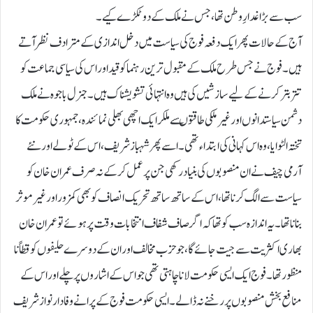
سب سے بڑا غدارِ وطن تھا،جس نے ملک کے دو ٹکڑے کیے۔
آج کے حالات پھر ایک دفعہ فوج کی سیاست میں دخل اندازی کے مترادف نظر آتے
ہیں۔ فوج نے جس طرح ملک کے مقبول ترین رہنما کو قیداور اس کی سیاسی جماعت کو
تتر بتر کرنے کے لیے سازشیں کی ہیں وہ انتہائی تشویشناک ہیں۔جنرل باجوہ نے ملک
دشمن سیاستدانوں اور غیر ملکی طاقتوںسے ملکرایک اچھی بھلی نمائندہ، جمہوری حکومت کا
تختہ الٹوایا، وہ اس کہانی کی ابتداء تھی۔اسے پھر شہباز شریف ، اس کے ٹولے اور نئے
آرمی چیف نے ان منصوبوں کی بنیاد رکھی جن پر عمل کر کے نہ صرف عمران خان کو
سیاست سے الگ کرنا تھا، اس کے ساتھ ساتھ تحریک انصاف کو بھی کمزور اور غیر موثر
بنانا تھا۔یہ اندازہ سب کو تھا کہ اگر صاف شفاف انتخابات وقت پر ہوئے تو عمران خان
بھاری اکثریت سے جیت جائے گا، جو حزب مخالف اور ان کے دوسرے حلیفوں کو قطاً نا
منظور تھا۔ فوج ایک ایسی حکومت لانا چاہتی تھی جو اس کے اشاروں پر چلے اور اس کے
منافع بخش منصوبوں پر رخنے نہ ڈالے۔ ایسی حکومت فوج کے پرانے وفادار نواز شریف