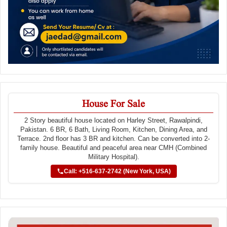
House For Sale
2 Story beautiful house located on Harley Street, Rawalpindi,
Pakistan. 6 BR, 6 Bath, Living Room, Kitchen, Dining Area, and
Terrace. 2nd floor has 3 BR and kitchen. Can be converted into 2-
family house. Beautiful and peaceful area near CMH (Combined
Military Hospital).
Call: +516-637-2742 (New York, USA)