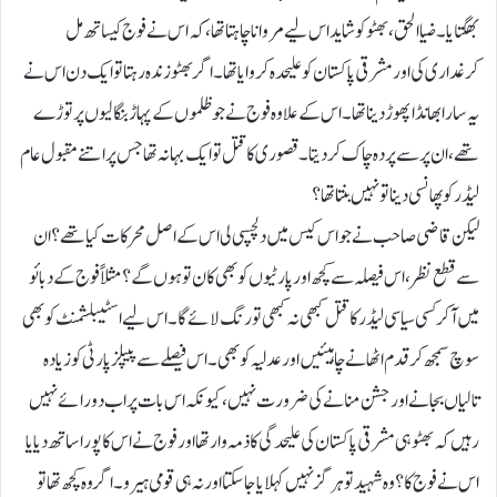
بھگتایا۔ ضیا الحق، بھٹو کو شاید اس لیے مروانا چاہتا تھا، کہ اس نے فوج کیساتھ مل
کرغداری کی اور مشرقی پاکستان کوعلیحدہ کروایا تھا۔ اگر بھٹو زندہ رہتا تو ایک دن اس نے
یہ سارا بھانڈا پھوڑ دینا تھا۔ اس کے علاوہ فوج نے جو ظلموں کے پہاڑ بنگالیوں پر توڑے
تھے، ان پر سے پردہ چاک کر دیتا۔قصوری کا قتل تو ایک بہانہ تھا جس پر اتنے مقبول عام
لیڈر کو پھانسی دینا تو نہیں بنتا تھا؟
لیکن قاضی صاحب نے جو اس کیس میں دلچسپی لی اس کے اصل محرکات کیا تھے؟ ان
سے قطع نظر، اس فیصلہ سے کچھ اور پارٹیوں کو بھی کان تو ہوں گے؟ مثلاً فوج کے دبائو
میں آ کر کسی سیاسی لیڈر کا قتل کبھی نہ کبھی تو رنگ لائے گا۔اس لیے اسٹیبلشمنٹ کو بھی
سوچ سمجھ کر قدم اٹھانے چاہیئیں اور عدلیہ کو بھی۔اس فیصلے سے پیپلز پارٹی کو زیادہ
تالیاں بجانے اور جشن منانے کی ضرورت نہیں، کیونکہ اس بات پر اب دو رائے نہیں
رہیں کہ بھٹو ہی مشرقی پاکستان کی علیحدگی کا ذمہ وار تھا اور فوج نے اس کا پورا ساتھ دیا یا
اس نے فوج کا؟وہ شہید تو ہر گز نہیں کہلایا جا سکتا اور نہ ہی قومی ہیرو۔اگر وہ کچھ تھا تو