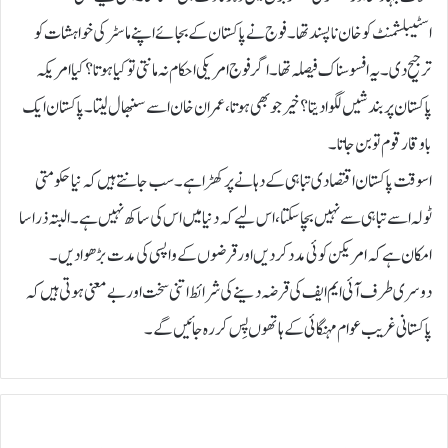
اسٹیبلشمنٹ کو خان نا پسند تھا۔فوج نے پاکستان کے بجائے اپنے ماسٹر کی خواہشات کو
ترجیح دی۔یہ افسوسناک فیصلہ تھا۔اگر فوج امریکی احکام نہ مانتی تو کیا ہوتا؟ کیا امریکہ
پاکستان پر بندشیں لگوا دیتا؟ خیر جو بھی ہوتا، عمران خان اسے سنبھال لیتا۔پاکستان ایک
باوقار قوم تو بن جاتا۔
اسو قت پاکستان اقتصادی تباہی کے دہانے پر کھڑا ہے۔سب جانتے ہیں کہ نیا حکومتی
ٹولہ اسے تباہی سے نہیں بچا سکتا ،اس لیے کہ دنیا میں اس کی ساکھ نہیں ہے۔ البتہ ذرا سا
امکان ہے کہ امریکن کوئی مدد کر دیں اور قرضوں کے واپسی کی مدت بڑھوا دیں۔
دوسری طرف آئی ایم ایف کی قرضہ دینے کی شرائط اتنی سخت اور بے معنی ہوتی ہیں کہ
پاکستانی غریب عوام مہنگائی کے ہاتھوں پِس کر رہ جائیں گے۔
ا
ی