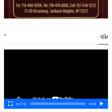
ویڈیوز
ویڈیو
پلیئر
01:07:55
00:00