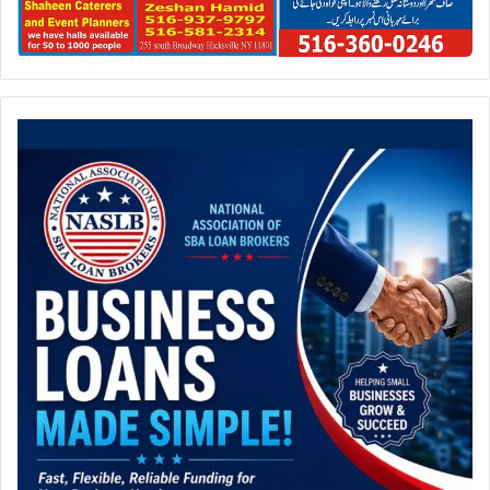
ی
ں
ف
و
ج
ک
ی
خ
ل
ا
ف
ش
د
ی
د
ن
ف
ر
ت
ی
ں