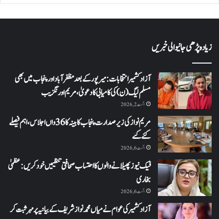
زیادہ پڑھی جانیوالی خبریں
آزاد کشمیر انتخابات: میرپور کے بعد مظفرآباد اور پنجاب میں بھی
مسلم لیگ (ن) کی کامیابی کا دعویٰ، مریم اورنگزیب
اگست 2, 2026
مریم نواز کی زیر صدارت پنجاب کابینہ کا 36واں اجلاس،اہم فیصلے
کئے گئے
اگست 6, 2026
فیک نیوز پھیلانے والوں کا احتساب صحافتی تنظیمیں خود کریں: عظمیٰ
بخاری
اگست 6, 2026
آزاد کشمیر کی عوام نے میاں محمد نواز شریف کے بیانیہ پر مہر ثبت کر