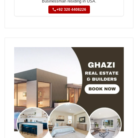
Businessman residing in USA.
+92 320 4408226