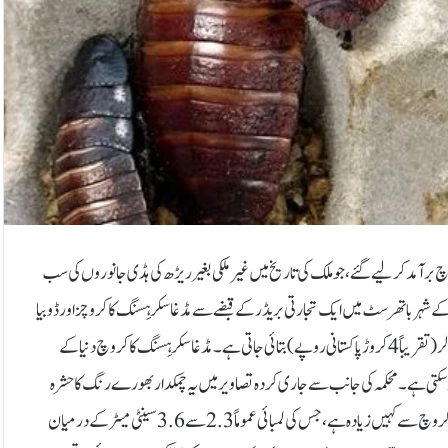
چ برآمد کر لیے گئے، جو ملک کی تاریخ میں غیر ملکی بغیر ریڑھ کی ہڈی جانوروں کی سب
 شہر باتھرسٹ میں ایک تجارتی بریڈر کے قبضے سے مڈغاسکر ہِسنگ کاکروچز اور ڈوبیا
کاکروچز کی ایک بڑی کھیپ ضبط کی گئی۔ ان کی مجموعی مالیت تقریباً دو لاکھ آسٹریلوی ڈالر (تقریباً 4 کروڑ پاکستانی روپے) بتائی جاتی ہے۔مڈغاسکر ہِسنگ کاکروچ دنیا کے
ر ہوتا ہے، جس کی لمبائی 5 سے 8 سینٹی میٹر تک ہو سکتی ہے۔ محکمہ کی جانب سے جاری کردہ تصاویر میں یہ چمکدار بھورے رنگ کا حشرہ
انسانی انگلی سے بھی بڑا دکھائی دیتا ہے۔اس کا حجم آسٹریلیا میں عام پائے جانے والے کاکروچ سے کہیں زیادہ ہے، جس کی لمبائی عموماً 2.3 سے 3.6 سینٹی میٹر کے درمیان