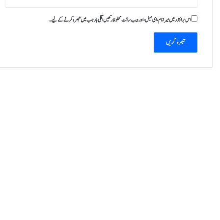
اس براؤزر میں میرا نام، ای میل، اور ویب سائٹ محفوظ رکھیں اگلی بار جب میں تبصرہ کرنے کےلیے۔