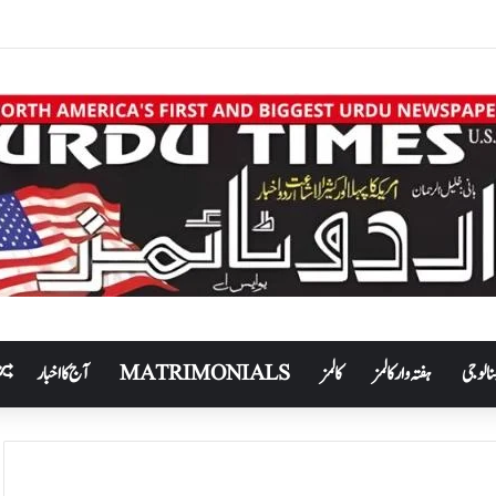
نالوجی
ہفتہ وار کالمز
کالمز
MATRIMONIALS
آج کا اخبار