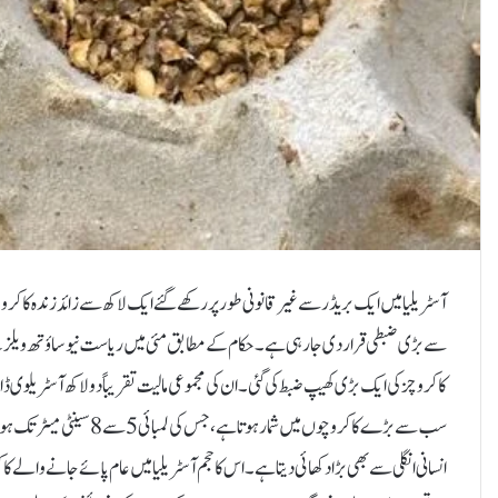
آسٹریلیا میں ایک بریڈر سے غیر قانونی طور پر رکھے گئے ایک لاکھ سے زائد زندہ کاکرو
سے بڑی ضبطی قرار دی جا رہی ہے۔حکام کے مطابق مئی میں ریاست نیو ساؤتھ ویلز کے
سب سے بڑے کاکروچوں میں شما