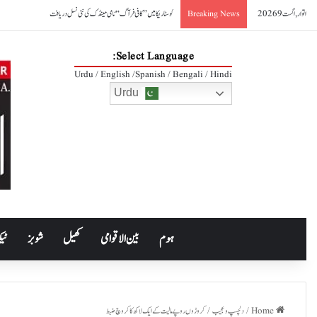
اتوار, اگست 9 2026
کوسٹا ریکا میں ’’کافی فرآگ‘‘ نامی مینڈک کی نئی نسل دریافت
Breaking News
Select Language:
Urdu / English /Spanish / Bengali / Hindi
Urdu
ہوم
بین الاقوامی
کھیل
شوبز
ٹیک
Home
/
دلچسپ و عجیب
/
کروڑوں روپے مالیت کے ایک لاکھ کاکروچ ضبط