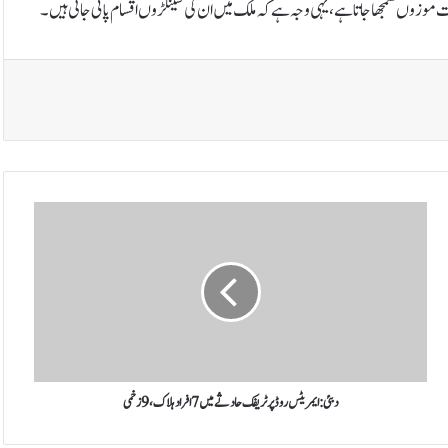
موزوں سمجھا جاتا ہے، یہی وجہ ہے کہ ملک میں ان کی سینکڑوں اقسام پائی جاتی ہیں۔
د
ب
ئ
ی
:
ا
ی
م
ر
ی
دبئی: ایمریٹس روڈ پر ٹریفک حادثے میں 7 افراد ہلاک، 9 زخمی
ٹ
س