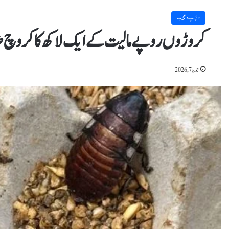
دلچسپ و عجیب
کروڑوں روپے مالیت کے ایک لاکھ کاکروچ 
جون 7, 2026