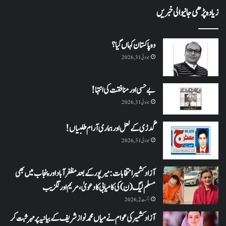
زیادہ پڑھی جانیوالی خبریں
وہ پاکستان کہاں گیا؟
جولائی 31, 2026
بے حسی اور منافقت کی انتہا !
جولائی 31, 2026
گُدڑی کے لعل اور ہماری آرام طلبیاں!
جولائی 31, 2026
آزاد کشمیر انتخابات: میرپور کے بعد مظفرآباد اور پنجاب میں بھی
مسلم لیگ (ن) کی کامیابی کا دعویٰ، مریم اورنگزیب
اگست 2, 2026
آزاد کشمیر کی عوام نے میاں محمد نواز شریف کے بیانیہ پر مہر ثبت کر