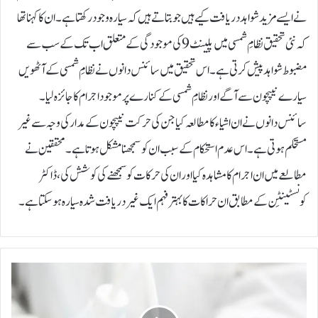
نے ایسے مزید شواہد دریافت کیے ہیں جو بتاتے ہیں کہ سیارہ وجود رکھتا ہے۔ان کا کہنا تھا
کہ نئی تحقیق نظامِ شمسی میں پلینٹ 9 کی موجودگی کے متعلق اب تک کے سب سے
مضبوط شواہد پیش کرتی ہے۔اس تحقیق میں سائنس دانوں نے نظامِ شمسی کے آٹھویں
سیارے نیپچون سے آگے اور نظامِ شمسی کے کنارے پر موجود اجرام کا جائزہ لیا۔
سائنس دانوں نے ان اشیاء کا مطالعہ کیا جن کی حرکت نیپچون کے مدار کی وجہ سے غیر
مستحکم ہوتی ہے۔ اس عدم استحکام کے سبب ان کو سمجھنا مشکل ہوتا ہے۔محققین نے
مطالعے میں ان اجرام کا مشاہدہ کیا اور ان کی حرکات کو سمجھنے کی کوشش کی، ڈاکٹر
کونسٹینٹِن کے مطابق ان حراکات کا بہتر فہم ایک غیر دریافت شدہ سیارہ ہوسکتا ہے۔
س
ا
ئ
ن