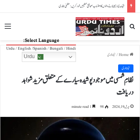
پاکستان، آذربائیجان تعلقات مزید مضبوط بنانے کے عزم کا اعادہ
nu
Search for
Select Language:
Urdu / English /Spanish / Bengali / Hindi
Home
/
ٹیکنالوجی
Urdu
ٹیکنالوجی
نظامِ شمسی میں موجود پوشیدہ سیارے کے متعلق مزید شواہد
دریافت
اپریل 19, 2024
98
1 minute read