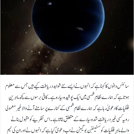
سائنس دانوں کا کہنا ہے کہ انہوں نے ایسے نئے شواہد دریافت کیے ہیں جس سے معلوم
ہوتا ہے کہ ہمارے نظامِ شمسی میں ایک پوشیدہ سیارہ ہے۔کافی برسوں سے کچھ ماہرینِ
فلکیات کا دعویٰ رہا ہے کہ ہمارے نظامِ شمسی کے کنارے پر سامنے آنے والا غیر معمولی
رویہ کسی غیر دریافت شدہ سیارے کے متعلق بتاتا ہے۔اس نظریے کو مقبول بنانے
والے ماہرِ فلکیات کونسٹینٹِن بوگیٹِن نے اب دعویٰ کیا ہے کہ انہوں نے اور ان کی ٹیم