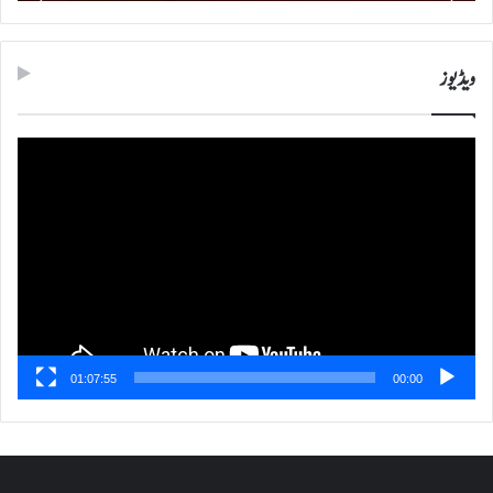
ویڈیوز
ویڈیو
پلیئر
01:07:55
00:00