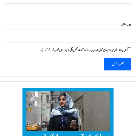
ویب‌ سائٹ
اس براؤزر میں میرا نام، ای میل، اور ویب سائٹ محفوظ رکھیں اگلی بار جب میں تبصرہ کرنے کےلیے۔