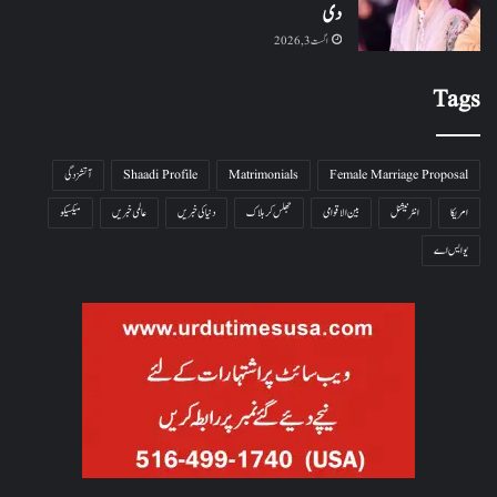
دی
اگست 3, 2026
Tags
Female Marriage Proposal
Matrimonials
Shaadi Profile
آتشزدگی
امریکا
انٹرنیشنل
بین الاقوامی
جھلس کر ہلاک
دنیا کی خبریں
عالمی خبریں
میکسیکو
یو ایس اے