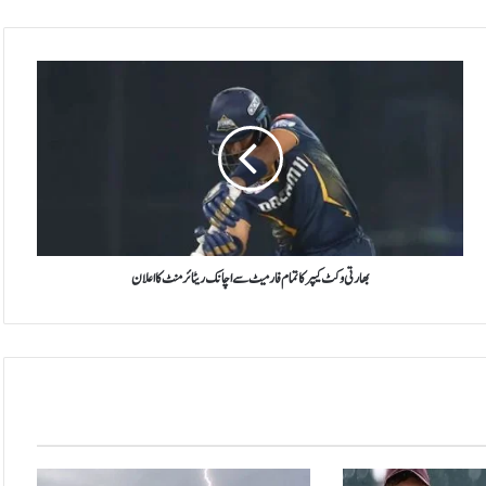
ب
ھ
ا
ر
ت
ی
و
ک
ٹ
ک
بھارتی وکٹ کیپر کا تمام فارمیٹ سے اچانک ریٹائرمنٹ کا اعلان
ی
پ
ر
ک
ا
ت
م
ا
م