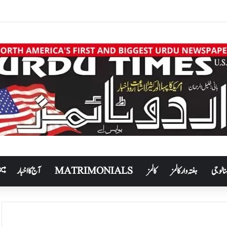
نالوجی
ہفتہ وار کالمز
کالمز
MATRIMONIALS
آج کا اخبار