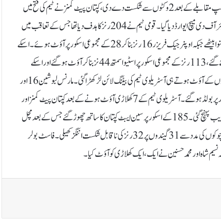
تین ون ڈے میچز پر مشتمل سیریز کے پہلے میچ میں میزبان آسٹریلیا نے پاکستان کو دلچسپ مقابلے کے بعد 2 وکٹوں سے شکست دے دی، کپتان پیٹ کمنز نے ٹیم کی فتح میں
کلیدی کردار ادا کیا۔میچ میں بہترین کھیل پیش کرنے پر فاسٹ بولر مچل اسٹارک کو پلیئر آف دی میچ ایوارڈ دیا گیا۔قومی ٹیم نے 204 رنز کا ہدف دیا تھا جس کے تعاقب میں
آسٹریلوی ٹیم نے بیٹںگ شروع کی تو متیھیو شارٹ 19 کے مجموعی اسکور پر وکٹ گنوا بیٹھے جبکہ اوپنر جیک فریزر 16 رنز بنا کر 28 کے مجموعی اسکور پر آؤٹ ہوئے۔اسکے
بعد اسٹیو اسمتھ اور جوش انگلز کے درمیان تیسری وکٹ کی شراکت میں 85 رنز بنائے گئے، 113 رنز کے مجموعی اسکور پر اسٹیو اسمتھ 44 نز بنا کر آؤٹ ہوگئے اور اسکے
بعد 139 کے مجموعی اسکور پر جوش انگلز 49 رنز بنا کر آؤٹ ہوئے۔دونوں بلے بازوں کے آؤٹ ہوتے ہی آسٹریلوی ٹیم کی بیٹنگ لائن لڑکھڑا گئی۔ مارنس لبوشین 16 اور
گلین میکسویل صفر پر پویلین لوٹ گئے۔ آرون ہارڈی 10 رنز بنا کر محمد حسنین کی گیند پر بولڈ ہوگئے۔آسٹریلوی ٹیم کے 7 کھلاڑی آؤٹ ہونے کے بعد کپتان پیٹ کمنز اور
سین ایبٹ کے درمیان 30 رنز کی شراکت قائم ہوئی جس سے میزبان ٹیم فتح کے قریب پہنچ گئی۔ 185 کے اسکور پر سین ایبٹ کپتان کا ساتھ چھوڑ گئے جس کے بعد مچل
اسٹارک وکٹ پر آئے اور پیٹ کمنز کے ساتھ ٹیم کو فتح دلائی۔کپتان پیٹ کمنز نے 4 چوکوں کی مدد سے 31 گیندوں پر 32 رنز کی ناقابل شکست اننگز کھیلی۔فاسٹ بولر