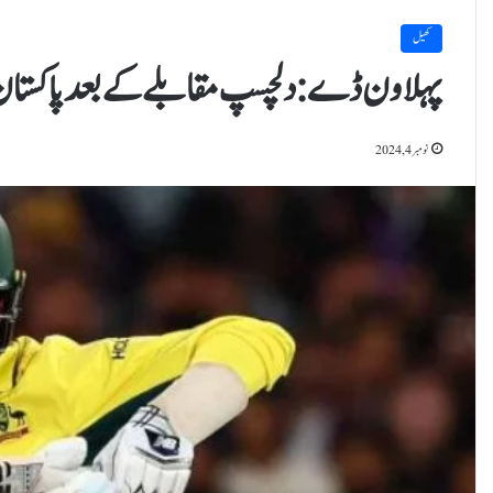
کھیل
پہلا ون ڈے: دلچسپ مقابلے کے بعد پاکستان 
نومبر 4, 2024