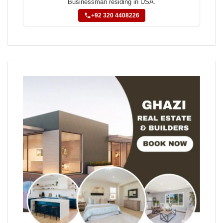
Businessman residing in USA.
+92 320 4408226