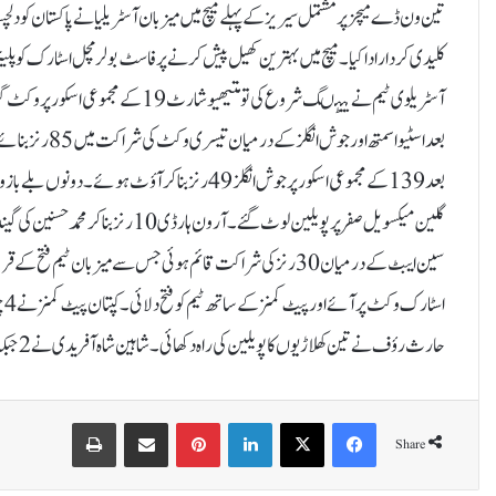
حارث رؤف نے تین کھلاڑیوں کا پویلین کی راہ دکھائی۔ شاہین شاہ آفریدی نے 2 جبکہ نسیم شاہ اور محمد حسنین نے ایک، ایک کھلاڑی کو آؤٹ کیا۔
Print
Share via Email
Pinterest
LinkedIn
X
Facebook
Share