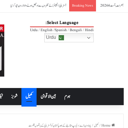
جمعرات, اگست 6 2026
آسٹریلیا: انجینئرز نے نظروں سے اوجھل ہونے والا ڈرون تیار کر لیا
Breaking News
Select Language:
Urdu / English /Spanish / Bengali / Hindi
Urdu
ہوم
بین الاقوامی
کھیل
شوبز
ٹیک
Home
/
کھیل
/
پہلا ون ڈے: دلچسپ مقابلے کے بعد پاکستان کو آسٹریلیا کے ہاتھوں شکست