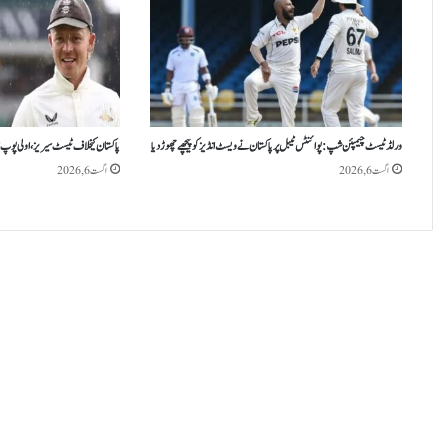
ن
ے
گ
ا
ک
ر
و
ورلڈ ٹیسٹ چیمپئن شپ: پوائنٹس ٹیبل پر پاکستان نے ویسٹ انڈیز کو پیچھے چھوڑ دیا
پاکستان کیخلاف ٹیسٹ سیریز، اولی پوپ او
ڑ
اگست 6, 2026
اگست 6, 2026
پ
ت
ی
‘
ک
و
ت
ا
ر
ی
خ
ی
غ