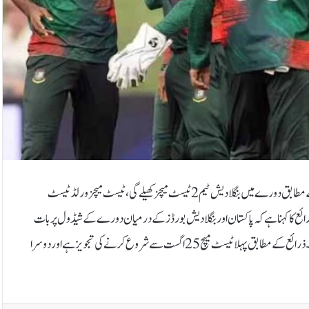
لاہور: بنگلا دیشی کرکٹ ٹیم اگست کے تیسرے ہفتے میں پاکستان جائےگی۔ذرائع کے مطابق دورے میں بنگلا دیش ٹیم 2 ٹیسٹ میچز کھیلے گی، ٹیسٹ میچز ورلڈ ٹیسٹ
ئع کا کہنا ہے کہ پاکستان اور بنگلا دیش بورڈز کے درمیان دورے کے شیڈول پر بات
چیت جاری ہے، بنگلا دیش کرکٹ ٹیم کے 20 اگست تک پاکستان پہنچنے کی تجویز ہے۔ذرائع کے مطابق پہلا ٹیسٹ میچ 25 اگست سے شروع کرنے کی تجویز ہے اور دوسرا