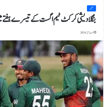
کھیل
بنگلا دیشی کرکٹ ٹیم اگست کے تیسرے ہفتے م
جون 27, 2024