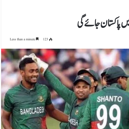
یں پاکستان جائےگی
Less than a minute
123