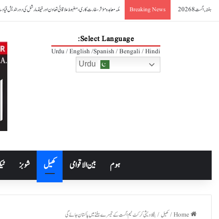
ہفتہ, اگست 8 2026
صدر آصف علی زرداری کا مکہ مشترکہ دفاعی معاہدے کا خیرمقدم
Breaking News
Select Language:
Urdu / English /Spanish / Bengali / Hindi
Urdu
ہوم
بین الاقوامی
کھیل
شوبز
ٹیک
Home
/
کھیل
/
بنگلا دیشی کرکٹ ٹیم اگست کے تیسرے ہفتے میں پاکستان جائےگی