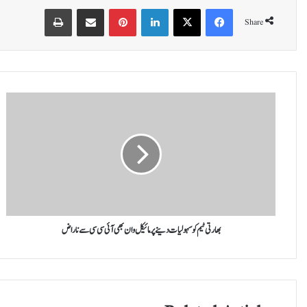
Print
Share via Email
Pinterest
LinkedIn
X
Facebook
Share
ب
ھ
ا
ر
ت
ی
ٹ
ی
م
ک
بھارتی ٹیم کو سہولیات دینے پر مائیکل وان بھی آئی سی سی سے ناراض
و
س
ہ
و
ل