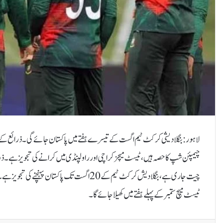
چیمپئن شپ کا حصہ ہیں، ٹیسٹ میچز کراچی اور راولپنڈی میں کرانے کی تجویز ہے۔ذرا
ٹیسٹ میچ ستمبر کے پہلے ہفتے میں کھیلا جائے گا۔