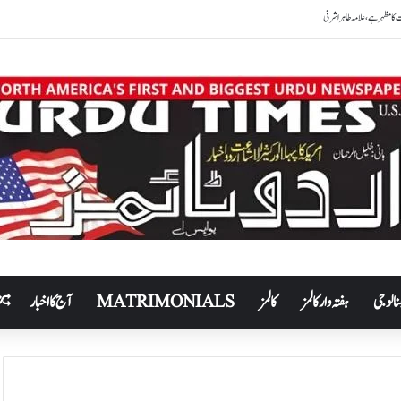
نالوجی
ہفتہ وار کالمز
کالمز
MATRIMONIALS
آج کا اخبار