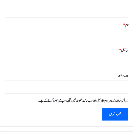
ض
*
نام
*
ای میل
*
ویب‌ سائٹ
اس براؤزر میں میرا نام، ای میل، اور ویب سائٹ محفوظ رکھیں اگلی بار جب میں تبصرہ کرنے کےلیے۔