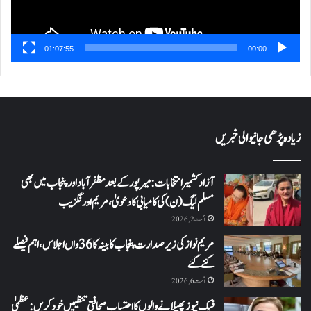
01:07:55
00:00
زیادہ پڑھی جانیوالی خبریں
آزاد کشمیر انتخابات: میرپور کے بعد مظفرآباد اور پنجاب میں بھی
مسلم لیگ (ن) کی کامیابی کا دعویٰ، مریم اورنگزیب
اگست 2, 2026
مریم نواز کی زیر صدارت پنجاب کابینہ کا 36واں اجلاس،اہم فیصلے
کئے گئے
اگست 6, 2026
فیک نیوز پھیلانے والوں کا احتساب صحافتی تنظیمیں خود کریں: عظمیٰ