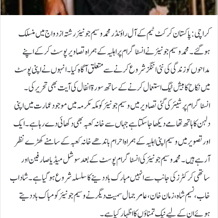
کراچی: پاکستان کرکٹ ٹیم کے آل راؤنڈر محمد وسیم جونیئر رشتہ ازدواج میں منسلک
ہوگئے۔محمد وسیم جونیئر نے انسٹاگرام پر اہلیہ کے ہمراہ تصاویر پوسٹ کرکے اپنے
مداحوں کو زندگی کی نئی اننگز شروع کرنے سے متعلق آگاہ کیا۔انہوں نے اپنی پوسٹ
میں نکاح کا ہیش ٹیگ استعمال کرنے کے ساتھ سورۃ انفال کی آیت بھی تحریر کی۔
انسٹاگرام پر شیئر کی گئی تصاویر میں وسیم جونیئر کو مکہ مکرمہ میں موجود عمارت میں اپنی
دلہن کا ہاتھ تھامے دیکھا جاسکتا ہے جہاں سے خانہ کعبہ بھی دکھائی دے رہا ہے۔ایک
اور تصویر میں وسیم اپنی اہلیہ کے ہمراہ احرام باندھے خانہ کعبہ کے سامنے کھڑے نظر
آرہے ہیں۔محمد وسیم جونیئر کی انسٹاگرام پوسٹ کے بعد سوشل میڈیا صارفین اور
ساتھی کرکٹرز کی جانب سے انہیں مبارک باد دینے کا سلسلہ شروع ہوگیا ہے۔شاداب
خاب، نسیم شاہ، زمان خان، عامر جمال سمیت دیگر نے وسیم جونیئر کو مباک باد دیتے
ہوئے ان کے لیے نیک تمناؤں کا اظہار کیا ہے۔