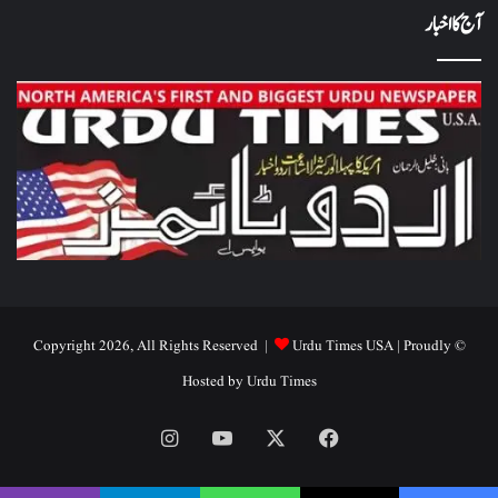
آج کا اخبار
Urdu Times USA
| Proudly
© Copyright 2026, All Rights Reserved |
Hosted by
Urdu Times
Instagram
YouTube
Facebook
X