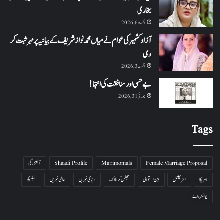
بخاری
اگست 6, 2026
آزاد کشمیر کی عوام نے میاں محمد نواز شریف کے بیانیہ پر مہر ثبت کر
دی
اگست 3, 2026
بے حسی اور منافقت کی انتہا !
جولائی 31, 2026
Tags
Female Marriage Proposal
Matrimonials
Shaadi Profile
آتشزدگی
امریکا
انٹرنیشنل
بین الاقوامی
جھلس کر ہلاک
دنیا کی خبریں
عالمی خبریں
میکسیکو
یو ایس اے