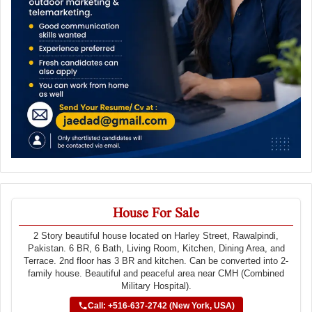
House For Sale
2 Story beautiful house located on Harley Street, Rawalpindi,
Pakistan. 6 BR, 6 Bath, Living Room, Kitchen, Dining Area, and
Terrace. 2nd floor has 3 BR and kitchen. Can be converted into 2-
family house. Beautiful and peaceful area near CMH (Combined
Military Hospital).
Call: +516-637-2742 (New York, USA)