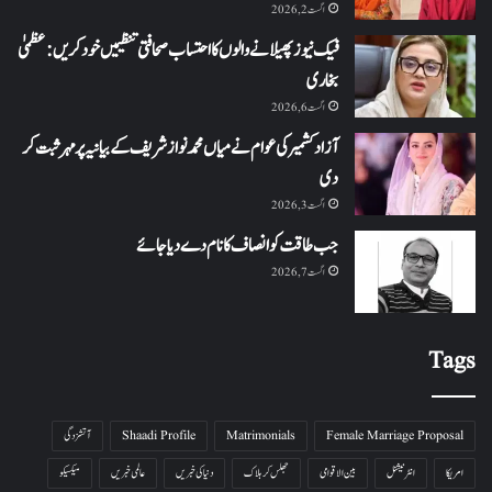
اگست 2, 2026
فیک نیوز پھیلانے والوں کا احتساب صحافتی تنظیمیں خود کریں: عظمیٰ
بخاری
اگست 6, 2026
آزاد کشمیر کی عوام نے میاں محمد نواز شریف کے بیانیہ پر مہر ثبت کر
دی
اگست 3, 2026
جب طاقت کو انصاف کا نام دے دیا جائے
اگست 7, 2026
Tags
Female Marriage Proposal
Matrimonials
Shaadi Profile
آتشزدگی
امریکا
انٹرنیشنل
بین الاقوامی
جھلس کر ہلاک
دنیا کی خبریں
عالمی خبریں
میکسیکو