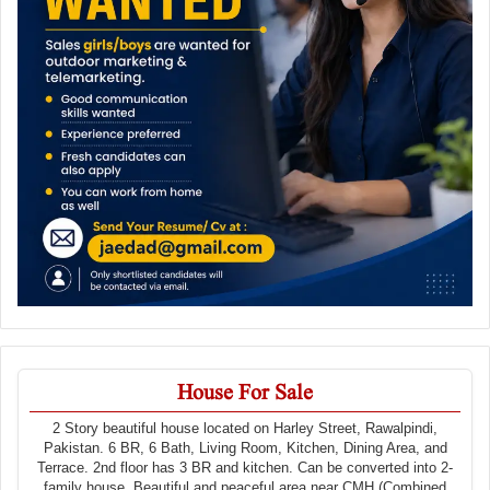
House For Sale
2 Story beautiful house located on Harley Street, Rawalpindi,
Pakistan. 6 BR, 6 Bath, Living Room, Kitchen, Dining Area, and
Terrace. 2nd floor has 3 BR and kitchen. Can be converted into 2-
family house. Beautiful and peaceful area near CMH (Combined