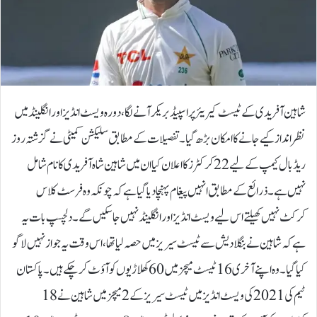
شاہین آفریدی کے ٹیسٹ کیریئر پر اسپیڈ بریکر آنے لگا، دورہ ویسٹ انڈیز اور انگلینڈ میں
نظر انداز کیے جانے کا امکان بڑھ گیا۔تفصیلات کے مطابق سلیکشن کمیٹی نے گزشتہ روز
ریڈ بال کیمپ کے لیے 22 کرکٹرز کا اعلان کیا ان میں شاہین شاہ آفریدی کا نام شامل
نہیں ہے۔ذرائع کے مطابق انہیں پیغام پہنچا دیا گیا ہے کہ چونکہ وہ فرسٹ کلاس
کرکٹ نہیں کھیلتے اس لیے ویسٹ انڈیز اور انگلینڈ نہیں جا سکیں گے۔دلچسپ بات یہ
ہے کہ شاہین نے بنگلادیش سے ٹیسٹ سیریز میں حصہ لیا تھا، اس وقت یہ جواز نہیں لاگو
کیا گیا۔وہ اپنے آخری 16 ٹیسٹ میچز میں 60 کھلاڑیوں کو آؤٹ کر چکے ہیں۔پاکستان
ٹیم کی 2021 کی ویسٹ انڈیز میں ٹیسٹ سیریز کے 2 میچز میں شاہین نے 18