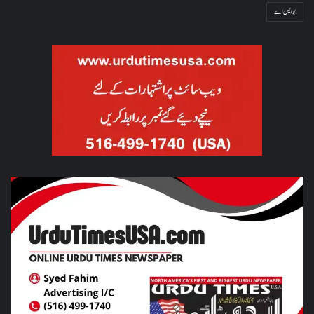
یو ایس اے