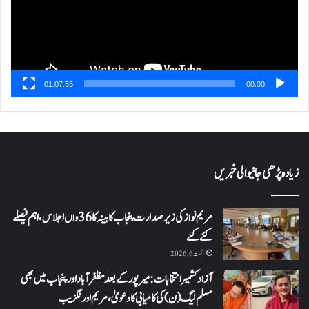
01:07:55
00:00
زیادہ پڑھی جانیوالی خبریں
مریم نواز کی زیر صدارت پنجاب کابینہ کا 36واں اجلاس،اہم فیصلے
کئے گئے
اگست 6, 2026
آزاد کشمیر انتخابات: میرپور کے بعد مظفرآباد اور پنجاب میں بھی
مسلم لیگ (ن) کی کامیابی کا دعویٰ، مریم اورنگزیب