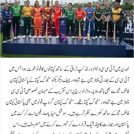
لندن میں آئی سی سی ویمنز ورلڈکپ ٹرافی کے ساتھ کپتانوں کا فوٹو شوٹ ہوا جس میں
آئی سی سی کے بھارتی چیئرمین جے شاہ اور چیف ایگزیکٹو سنجوگ گپتا نے پاکستانی کپتان
فاظمہ ثنا سے بھی ہاتھ ملایا۔واٹرلو برج پر اس تقریب کے مہمان خصوصی آئی سی سی
چیئرمین جے شاہ اور سنجوگ گپتا تھے۔ سنجوگ کپتان گروپ فوٹو میں بھی پاکستانی کپتان
فاظمہ ثنا کے ساتھ کھڑے نظرآرہے ہیں۔سوشل میڈیا صارفین اسے کرکٹ میں
پاکستان اور بھارت کاہینڈ شیک قرار دے کر تبصرے کرنےمیں مصروف ہیں۔ اس