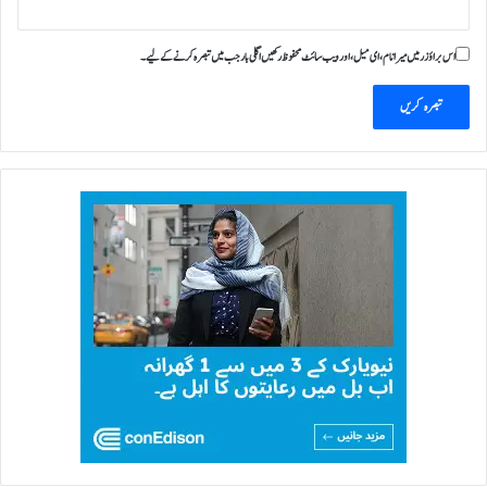
اس براؤزر میں میرا نام، ای میل، اور ویب سائٹ محفوظ رکھیں اگلی بار جب میں تبصرہ کرنے کےلیے۔