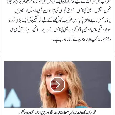
تقریب میں شرکت کےلیے تمام کپتان ایک ہی بس میں سوار ہوکر لندن برج پر پہنچی
تھیں۔تقریب میں کپتانوں نے اپنی ٹیموں کی تیاریوں پر بھی بات کی اور بہترین
پرفارمنس دینے کا عزم کیا، اس تقریب کودیکھنے کےلیے شائقین کی ایک بڑی تعداد
موجود تھی، اس موقع پر آٹوگراف بھی کپتانوں نے دیے۔واضح رہے کہ آئی سی سی
ویمنز ورلڈکپ کا بارہ جون سے آغاز ہورہاہے۔
ٹ
ی
ل
ر
س
و
ئ
ف
ٹ
ک
ٹیلر سوئفٹ کی دولت میں غیر معمولی اضافہ، تاریخ کی امیر ترین خاتون گلوکارہ بن گئیں