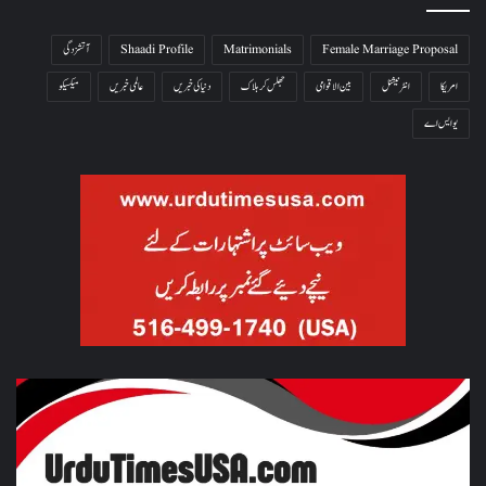
Female Marriage Proposal
Matrimonials
Shaadi Profile
آتشزدگی
امریکا
انٹرنیشنل
بین الاقوامی
جھلس کر ہلاک
دنیا کی خبریں
عالمی خبریں
میکسیکو
یو ایس اے