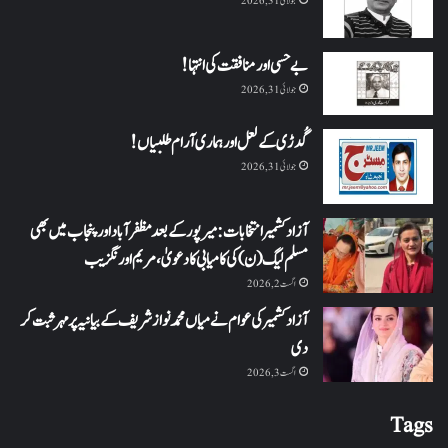
جولائی 31, 2026
بے حسی اور منافقت کی انتہا !
جولائی 31, 2026
گُدڑی کے لعل اور ہماری آرام طلبیاں!
جولائی 31, 2026
آزاد کشمیر انتخابات: میرپور کے بعد مظفرآباد اور پنجاب میں بھی
مسلم لیگ (ن) کی کامیابی کا دعویٰ، مریم اورنگزیب
اگست 2, 2026
آزاد کشمیر کی عوام نے میاں محمد نواز شریف کے بیانیہ پر مہر ثبت کر
دی
اگست 3, 2026
Tags