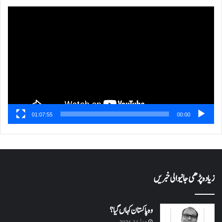
ویڈیو
پلیئر
01:07:55
00:00
زیادہ پڑھی جانیوالی خبریں
وہ پاکستان کہاں گیا؟