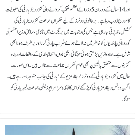
اور 14 سال کے دوران 5 وزرائے اعظم منتخب کروانے والی کنزرویٹو پارٹی کی مقبولیت
کا سورج ڈوب رہا ہے۔برطانوی ووٹرز کے لیے حکمراں جماعت کنزرویٹو پارٹی کی
کشش ماند پڑتی جارہی ہے جس کی وجوہات میں بریگزٹ میں ناکامی، سابق وزیراعظم کی
کورونا کی پابندیوں کو خاطر میں نہ لاتے ہوئے شراب پارٹی کرنا اور برطرف ہونا بھی
شامل ہے۔علاوہ ازیں بڑھتی ہوئی مہنگائی، بجلی بلوں، انتہاپسندی کے واقعات اور پناہ
گزینوں سے متعلق پالیسی پر بھی عوام حکمراں جماعت سے نالاں ہیں۔اس صورت
حال میں کنزر ویٹو پارٹی کے ووٹرز ‘ ریفارمز یوکے ‘ پارٹی کی جانب متوجہ ہو رہے ہیں۔
اگر یہ ووٹس ریفارمز پارٹی کو پڑ گئے تو اس کا فائدہ سراسر اپوزیشن جماعت لیبرپارٹی کو
ہوگا۔
ش
م