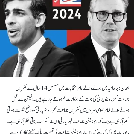
لندن: برطانیہ میں ہونے والے عام انتخابات میں مسلسل 14 سال سے حکمراں
جماعت کنزر ویٹو پارٹی کی جیت کے امکانات کم ہوتے جا رہے ہیں۔الیکشن سے قبل
ہونے والے تمام عوامی سروں میں حکمراں جماعت کنزرویٹو پارٹی کو واضح شکست ہوتی
نظر آرہی ہے جب کہ اپوزیشن جماعت لیبر پارٹی اس بار حکومت بناتی نظر آرہی ہے۔
رپورٹ میں کہا گیا ہے کہ اس بار اپوزیشن جماعت کی قسمت جاگ اُٹھنے کا امکان ہے