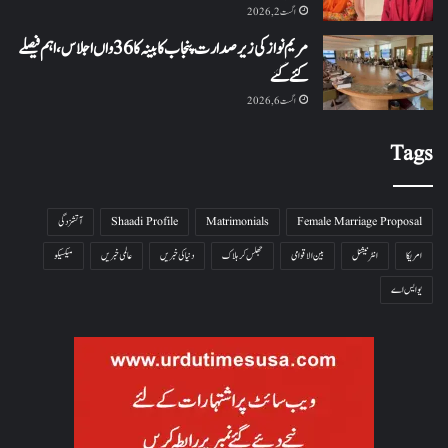
اگست 2, 2026
مریم نواز کی زیر صدارت پنجاب کابینہ کا 36واں اجلاس،اہم فیصلے
کئے گئے
اگست 6, 2026
Tags
Female Marriage Proposal
Matrimonials
Shaadi Profile
آتشزدگی
امریکا
انٹرنیشنل
بین الاقوامی
جھلس کر ہلاک
دنیا کی خبریں
عالمی خبریں
میکسیکو
یو ایس اے