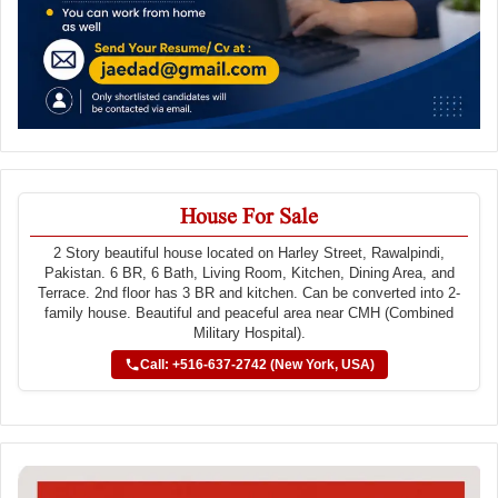
House For Sale
2 Story beautiful house located on Harley Street, Rawalpindi,
Pakistan. 6 BR, 6 Bath, Living Room, Kitchen, Dining Area, and
Terrace. 2nd floor has 3 BR and kitchen. Can be converted into 2-
family house. Beautiful and peaceful area near CMH (Combined
Military Hospital).
Call: +516-637-2742 (New York, USA)