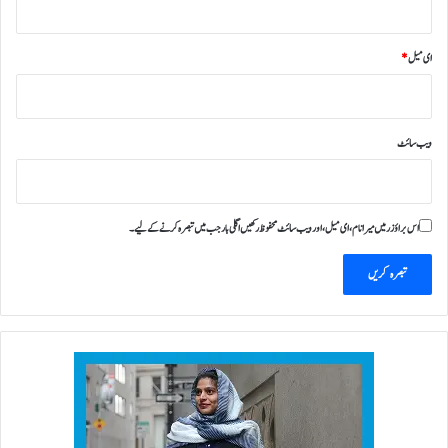
ای میل
*
ویب‌ سائٹ
اس براؤزر میں میرا نام، ای میل، اور ویب سائٹ محفوظ رکھیں اگلی بار جب میں تبصرہ کرنے کےلیے۔