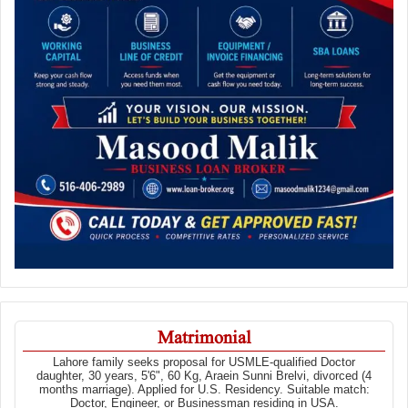
Matrimonial
Lahore family seeks proposal for USMLE-qualified Doctor
daughter, 30 years, 5'6", 60 Kg, Araein Sunni Brelvi, divorced (4
months marriage). Applied for U.S. Residency. Suitable match:
Doctor, Engineer, or Businessman residing in USA.