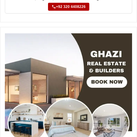
+92 320 4408226