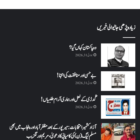
زیادہ پڑھی جانیوالی خبریں
وہ پاکستان کہاں گیا؟
جولائی 31, 2026
بے حسی اور منافقت کی انتہا !
جولائی 31, 2026
گُدڑی کے لعل اور ہماری آرام طلبیاں!
جولائی 31, 2026
آزاد کشمیر انتخابات: میرپور کے بعد مظفرآباد اور پنجاب میں بھی
مسلم لیگ (ن) کی کامیابی کا دعویٰ، مریم اورنگزیب