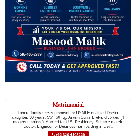
Matrimonial
Lahore family seeks proposal for USMLE-qualified Doctor
daughter, 30 years, 5'6", 60 Kg, Araein Sunni Brelvi, divorced (4
months marriage). Applied for U.S. Residency. Suitable match:
Doctor, Engineer, or Businessman residing in USA.
+92 320 4408226