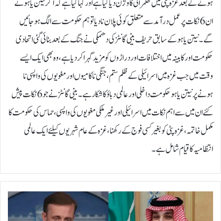
ہونے کے بعد غزہ پٹی میں حکمرانی کا وژن دیا گیا ہے اور کہا گیا ہے کہ اگر نیتن یاہو نے
ان 6 نکات پر عمل درآمد سے متعلق کوئی پلان نا دیا تو ہم حکومت سے الگ ہو جائیں
گے۔ نیتن یاہو کے سابق حریف بینی گانٹز کی دھمکی نے جنگ کے بعد بنائی گئی اتحادی
حکومت اور کابینہ میں اختلافات اور دراڑوں کو مزید گہرا کر دیا ہے، وہ بھی ایک ایسے
وقت میں جب غزہ میں اسرائیلی کے ظلم ستم، جنگی ناکامیوں اور مغویوں کی واپسی نا
ہونے پر نیتن یاہو حکومت داخلی اور عالمی دباؤ کا شکار ہے۔بینی گانٹز نے جو 6 نکات پیش
کئے ان میں سے اہم نکات میں اسرائیلی اور غیر ملکی مغویوں کی واپسی، حماس کی حکومت کا
مکمل خاتمہ، غزہ پٹی کو بغیر کسی فوج کے رکھنا، غزہ کے عام شہریوں کیلئے ایک عالمی
انتظامیہ کا قیام شامل ہے۔
س
ع
و