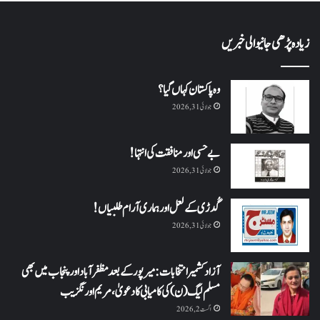
زیادہ پڑھی جانیوالی خبریں
وہ پاکستان کہاں گیا؟
جولائی 31, 2026
بے حسی اور منافقت کی انتہا !
جولائی 31, 2026
گُدڑی کے لعل اور ہماری آرام طلبیاں!
جولائی 31, 2026
آزاد کشمیر انتخابات: میرپور کے بعد مظفرآباد اور پنجاب میں بھی
مسلم لیگ (ن) کی کامیابی کا دعویٰ، مریم اورنگزیب
اگست 2, 2026