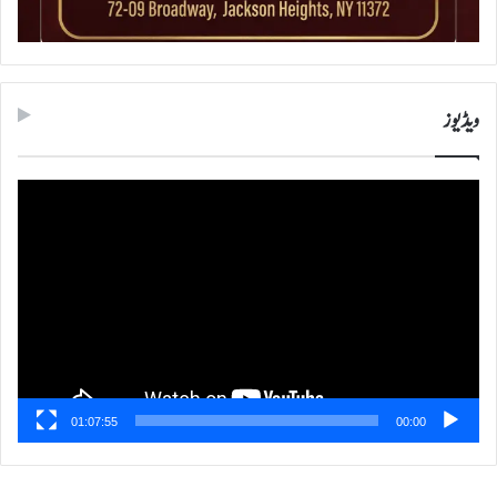
ویڈیوز
ویڈیو
پلیئر
01:07:55
00:00