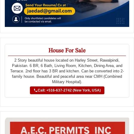
House For Sale
2 Story beautiful house located on Harley Street, Rawalpindi,
Pakistan. 6 BR, 6 Bath, Living Room, Kitchen, Dining Area, and
Terrace. 2nd floor has 3 BR and kitchen. Can be converted into 2-
family house. Beautiful and peaceful area near CMH (Combined
Military Hospital).
Call: +516-637-2742 (New York, USA)