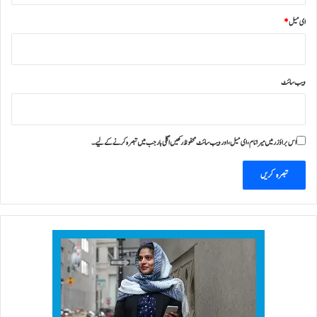
گ
ای میل
*
ی
ا
ویب‌ سائٹ
اس براؤزر میں میرا نام، ای میل، اور ویب سائٹ محفوظ رکھیں اگلی بار جب میں تبصرہ کرنے کےلیے۔