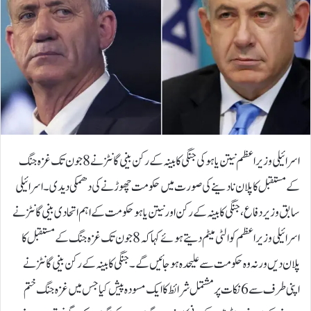
اسرائیلی وزیراعظم نیتن یاہو کی جنگی کابینہ کے رکن بینی گانٹز نے 8 جون تک غزہ جنگ
کے مستقبل کا پلان نا دینے کی صورت میں حکومت چھوڑنے کی دھمکی دیدی۔اسرائیلی
سابق وزیر دفاع، جنگی کابینہ کے رکن اور نیتن یاہو حکومت کے اہم اتحادی بینی گانٹز نے
اسرائیلی وزیراعظم کو الٹی میٹم دیتے ہوئے کہا کہ 8 جون تک غزہ جنگ کے مستقبل کا
پلان دیں ورنہ وہ حکومت سے علیحدہ ہو جائیں گے۔ جنگی کابینہ کے رکن بینی گانٹز نے
اپنی طرف سے 6 نکات پر مشتمل شرائط کا ایک مسودہ پیش کیا جس میں غزہ جنگ ختم