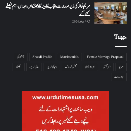
مریم نواز کی زیر صدارت پنجاب کابینہ کا 36واں اجلاس،اہم فیصلے
کئے گئے
اگست 6, 2026
Tags
Female Marriage Proposal
Matrimonials
Shaadi Profile
آتشزدگی
امریکا
انٹرنیشنل
بین الاقوامی
جھلس کر ہلاک
دنیا کی خبریں
عالمی خبریں
میکسیکو
یو ایس اے