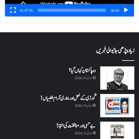
01:07:55
00:00
زیادہ پڑھی جانیوالی خبریں
وہ پاکستان کہاں گیا؟
جولائی 31, 2026
گُدڑی کے لعل اور ہماری آرام طلبیاں!
جولائی 31, 2026
بے حسی اور منافقت کی انتہا !
جولائی 31, 2026