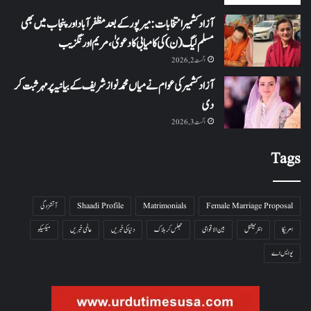
آزاد کشمیر انتخابات: میرپور کے بعد مظفرآباد اور پنجاب میں بھی
مسلم لیگ (ن) کی کامیابی کا دعویٰ، مریم اورنگزیب
اگست 2, 2026
آزاد کشمیر کی عوام نے میاں محمد نواز شریف کے بیانیہ پر مہر ثبت کر
دی
اگست 3, 2026
Tags
Female Marriage Proposal
Matrimonials
Shaadi Profile
آتشزدگی
امریکا
انٹرنیشنل
بین الاقوامی
جھلس کر ہلاک
دنیا کی خبریں
عالمی خبریں
میکسیکو
یو ایس اے