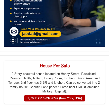
House For Sale
2 Story beautiful house located on Harley Street, Rawalpindi,
Pakistan. 6 BR, 6 Bath, Living Room, Kitchen, Dining Area, and
Terrace. 2nd floor has 3 BR and kitchen. Can be converted into 2-
family house. Beautiful and peaceful area near CMH (Combined
Military Hospital).
Call: +516-637-2742 (New York, USA)