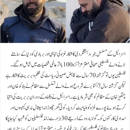
اسرائیل کے مسلسل جبر، دہشتگردی کا شکار غزہ کی تباہی اور بربادی کو دنیا کے سامنے
لانے والے فلسطینی صحافی معتز عزآئزہ 100 بااثر عالمی شخصیات میں شامل ہو گئے۔
فلسطین یوں تو گزشتہ 70 سال سے قابض صہیونی ریاست کی ظلم وبربریت کا شکار ہے
لیکن گزشتہ سال 7 اکتوبر سے شروع ہونے والے تسلسل سے مظالم نے ہلاکو خان اور
چنگیز خان کے مظالم کو بھی شرما دیا ہے۔اسرائیل نے 6 ماہ کے دوران بربریت کی انتہا
کرتے ہوئے پورے غزہ کو ملیا میٹ کردیا۔ کوئی گھر چھوڑا نہ اسپتال نہ ہی کیمپوں اور
امدادی کارکنوں کو۔ گولا بارود کے ذریعے 30 ہزار سے زائد فلسطینیوں کو شہید کیا جا چکا
ہے۔ان ہی مظالم کو فلسطین کا ایک نڈر فوٹو جرنلسٹ معتز عزآئزہ دنیا کے سامنے لایا اور