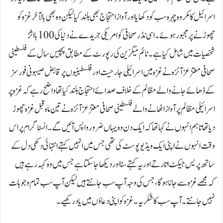
اسرائیل کا مکروہ چہرہ سب کو دکھایا اور آواز احتجاج بھی بلند کیا لیکن وہ بھی بالآخر غزہ کو
چھوڑنے پر مجبور ہوئے۔اسی نڈر صحافی کو امریکی جریدے نے دنیا کی 100 بااثڑ
شخصیات میں شامل کیا ہے۔ٹائم میگزین کی رپورٹ کے مطابق پچیس سال کے فلسطینی
صحافی معتز عزآئزہ نے غزہ میں اسرائیلی جارحیت اور فلسطینیوں پر قابض صیہونی فورسز
کے ڈھائے جانے والے مظالم کے خلاف صدائے احتجاج بلند کیا تھاواضح رہے کہ غزہ پر
اسرائیلی مظالم پر آواز اٹھانے والے فلسطینی صحافی معتز عزآئزہ نے تین ماہ قبل غزہ چھوڑ
دیا تھا تاہم انہوں نے کہا تھا کہ ایک دن وہ یہاں ضرور واپس آئیں گے۔انسٹا گرام پر اس
وقت انہوں نے اپنی ایک ویڈیو پوسٹ کی تھی جس میں انہیں کہتے انتہائی دکھی دل کے
ساتھ پریس جیکٹ اتارتے اور یہ کہتے سنا اور دیکھا جا سکتا ہے جس میں وہ کہہ رہے ہیں
کہ مجھے غزہ سے جانا ہوگا، جس کی وجہ آپ سب جانتے ہیں لیکن آپ سب تمام وجوہات
نہیں جانتے۔ آپ سب کا شکریہ۔ غزہ کو اپنی دعاؤں میں یاد رکھیے۔