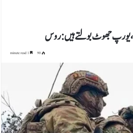
یکہ،یورپ جھوٹ بولتے ہیں: روس
1 minute read
90