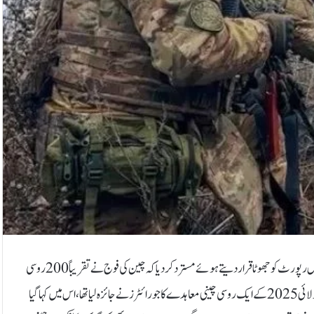
روس نے اپنے فوجیوں کی چین میں ٹریننگ کے الزام کو مسترد کردیا ہے۔روس نے اس رپورٹ کو جھوٹا قرار دیتے ہوئے مسترد کر دیا کہ چین کی فوج نے تقریباً 200 روسی
فوجیوں کو خفیہ طور پر تربیت دی جن میں سے کچھ یوکرین میں لڑنے کے لیے گئے۔جولائی 2025 کے ایک روسی چینی معاہدے کا جو رائٹرز نے جائزہ لیا تھا، اس میں کہا گیا