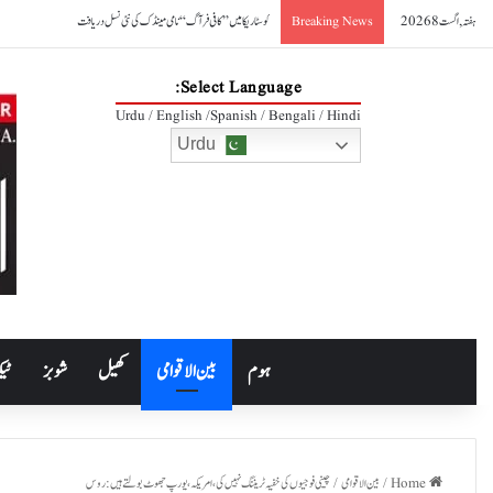
ہفتہ, اگست 8 2026
کوسٹا ریکا میں ’’کافی فرآگ‘‘ نامی مینڈک کی نئی نسل دریافت
Breaking News
Select Language:
Urdu / English /Spanish / Bengali / Hindi
Urdu
ہوم
بین الاقوامی
کھیل
شوبز
ٹیک
Home
/
بین الاقوامی
/
چینی فوجیوں کی خفیہ ٹریننگ نہیں کی،امریکہ،یورپ جھوٹ بولتے ہیں: روس