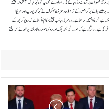
گر مقامات پر فوجی تنصیبات پر تربیت دی جائے گی۔معاہدے میں یہ بھی کہا گیا کہ سینکڑوں چینی
چھے جانے پر کریملن کے ترجمان دمتری پیسکوف نے کہا کہ یورپ اور امریکا
مسئلہ ہے جس کا ہمیں سامنا ہے۔دوسری جانب چینی حکام کا کہنا ہے کہ وہ یوکرین کے
وشش کی ہے۔ واضح رہے کہ صدر شی جن پنگ اور روسی صدر ولادیمیر پوٹن نے اس ہفتے
ا
ی
ر
ا
ن