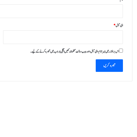
ای میل
*
اس براؤزر میں میرا نام، ای میل، اور ویب سائٹ محفوظ رکھیں اگلی بار جب میں تبصرہ کرنے کےلیے۔