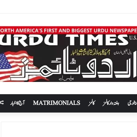
نالوجی
ہفتہ وار کالمز
کالمز
MATRIMONIALS
آج کا اخبار