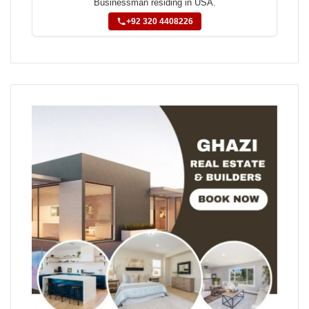
Businessman residing in USA.
+92 320 4408226