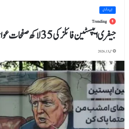
بین الاقوامی
Trending
جیفری ایپسٹین فائلز کی 35 لاکھ صفحات عوام کی عدالت میں پیش
مئی 13, 2026