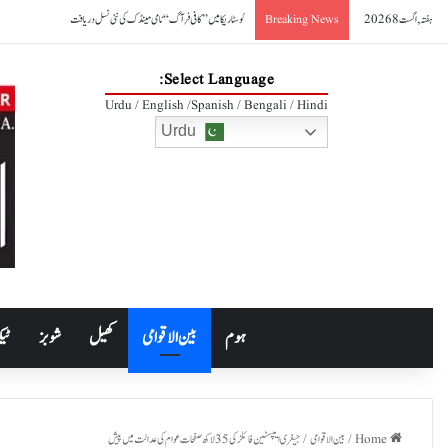
ہفتہ, اگست 8 2026
کوسٹا ریکا میں ’’کافی فرآگ‘‘ نامی مینڈک کی نئی نسل دریافت
Breaking News
Select Language:
Urdu / English /Spanish / Bengali / Hindi
Urdu
ہوم
بین الاقوامی
کھیل
شوبز
ٹیک
Home
/
بین الاقوامی
/
جیفری ایپسٹین فائلز کی 35 لاکھ صفحات عوام کی عدالت میں پیش