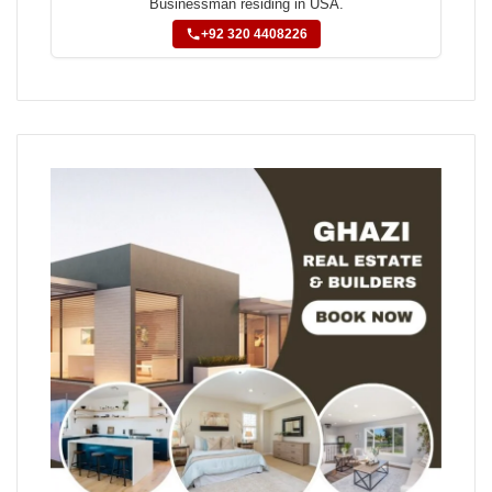
Businessman residing in USA.
+92 320 4408226