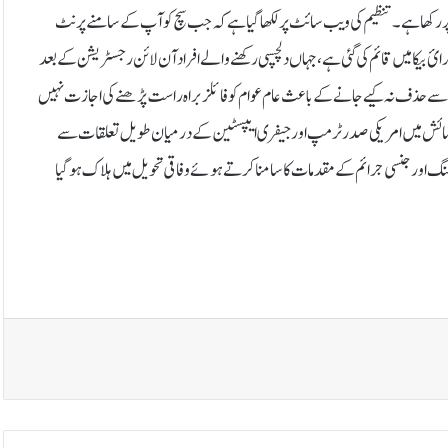
دوں میں مرتب کرکے شیلفوں پر رکھا ہے۔تنظیم کی ویب سائٹ پر لکھا گیا ہے کہ جب سچ کو آپ کے سامنے پرنٹ
ئ بیکا میں قائم کی گئی ہے، جہاں دلچسپی رکھنے والے افراد آن لائن رجسٹریشن کے بعد
سے حذف نہ کیے جانے کے باعث عام عوام کو فائلز براہ راست پڑھنے کی اجازت نہیں
ہی ہے۔نمائش میں امریکی صدر ٹرمپ اور جیفری ایپسٹین کے درمیان طویل تعلقات سے
ی ایپسٹین 2019 میں کم عمر لڑکیوں کی اسمگلنگ اور جنسی جرائم کے مقدمات کا سامنا کرتے ہوئے وفاقی تحویل میں ہلاک ہوگیا