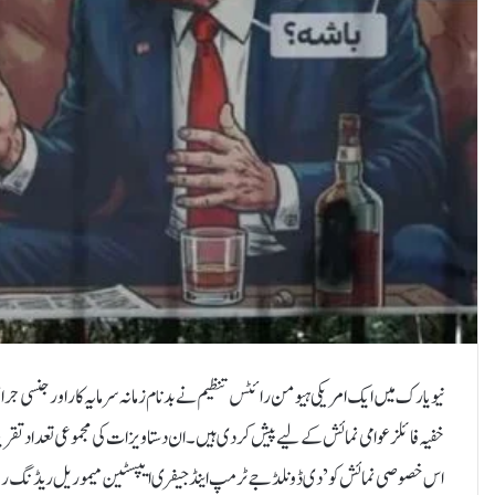
نیویارک میں ایک امریکی ہیومن رائٹس تنظیم نے بدنام زمانہ سرمایہ کار اور جنسی جرائ
اس خصوصی نمائش کو ’دی ڈونلڈ جے ٹرمپ اینڈ جیفری ایپسٹین میموریل ریڈنگ روم‘ کا