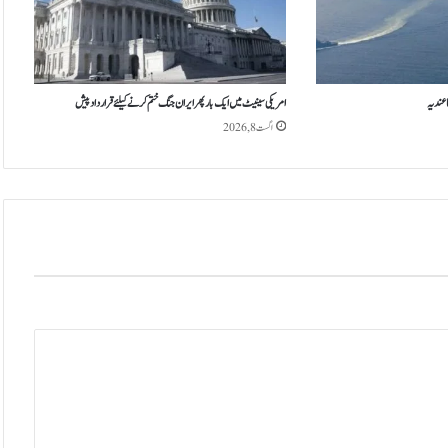
ے
ب
ڑ
ھ
ن
 عندیہ
امریکی سینیٹ میں ایک بار پھر ایران جنگ ختم کرنے کیلئے قرارداد پیش
ے
اگست 8, 2026
ل
گ
ے
،
ل
و
گ
ف
ا
ق
ہ
ک
ش
ی
پ