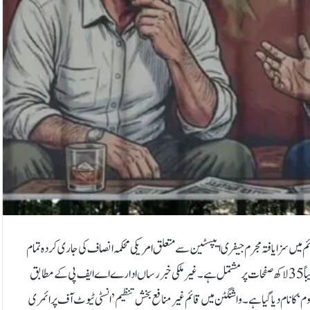
م میں سزا یافتہ مجرم جیفری ایپسٹین سے متعلق امریکی محکمہ انصاف کی جاری کردہ تمام
خفیہ فائلز عوامی نمائش کے لیے پیش کر دی ہیں۔ ان دستاویزات کی مجموعی تعداد تقریباً 35 لاکھ صفحات پر مشتمل ہے۔غیر ملکی خبر رساں ادارے اے ایف پی کے مطابق
 نام دیا گیا ہے۔واشنگٹن میں قائم غیر منافع بخش تنظیم ’انسٹی ٹیوٹ آف پرائمری