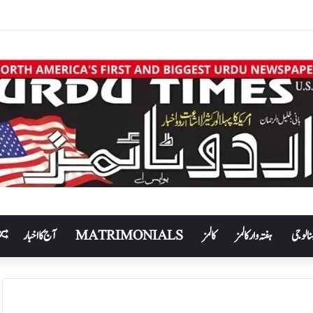
نالوجی
ہفتہ وار کالمز
کالمز
MATRIMONIALS
آج کا اخبار