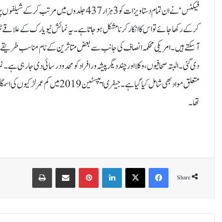
فیکٹس‘ نے ان تمام دستاویزات کو 3 ہزار 437 جل
کرکے رکھا جائے تو اس کا انکار کرنا مشکل ہوجاتا ہے۔یہ نمائش نیویارک کے علاقے ٹرا
آ سکتے ہیں۔امریکی محکمہ انصاف کی جانب سے بعض متاثرین کے نام مناسب طریقے 
دی گئی۔ البتہ صحافیوں، وکلا اور چند دیگر پیشہ ور افراد کو محدود رسائی دی جا ر
متعلق مواد بھی شامل کیا گیا ہے۔ جیفر
تھا۔
Print
Share via Email
Pinterest
LinkedIn
X
Facebook
Share