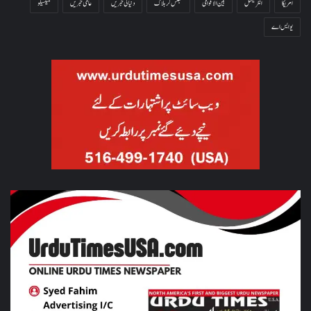
امریکا
انٹرنیشنل
بین الاقوامی
جھلس کر ہلاک
دنیا کی خبریں
عالمی خبریں
میکسیکو
یو ایس اے