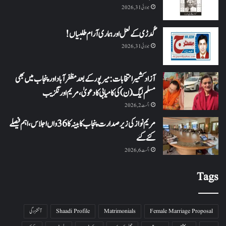
جولائی 31, 2026
گُدڑی کے لعل اور ہماری آرام طلبیاں!
جولائی 31, 2026
آزاد کشمیر انتخابات: میرپور کے بعد مظفرآباد اور پنجاب میں بھی
مسلم لیگ (ن) کی کامیابی کا دعویٰ، مریم اورنگزیب
اگست 2, 2026
مریم نواز کی زیر صدارت پنجاب کابینہ کا 36واں اجلاس،اہم فیصلے
کئے گئے
اگست 6, 2026
Tags
Female Marriage Proposal
Matrimonials
Shaadi Profile
آتشزدگی