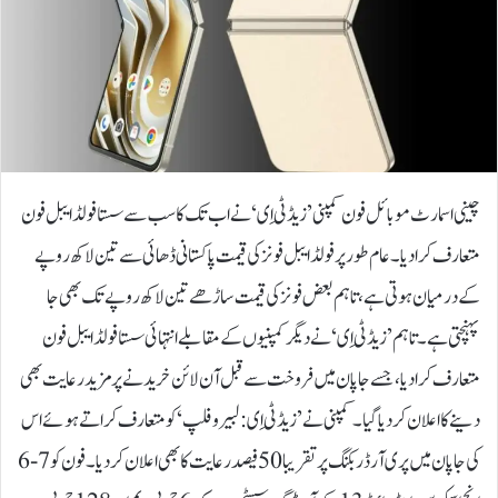
چینی اسمارٹ موبائل فون کمپنی ’زیڈ ٹی اِی‘ نے اب تک کا سب سے سستا فولڈ ایبل فون
متعارف کرادیا۔عام طور پر فولڈ ایبل فونز کی قیمت پاکستانی ڈھائی سے تین لاکھ روپے
کے درمیان ہوتی ہے، تاہم بعض فونز کی قیمت ساڑھے تین لاکھ روپے تک بھی جا
پہنچتی ہے۔تاہم ’زیڈ ٹی اِی‘ نے دیگر کمپنیوں کے مقابلے انتہائی سستا فولڈ ایبل فون
متعارف کرادیا، جسے جاپان میں فروخت سے قبل آن لائن خریدنے پر مزید رعایت بھی
دینے کا اعلان کردیا گیا۔کمپنی نے ’زیڈ ٹی اِی: لبیرو فلپ‘ کو متعارف کراتے ہوئے اس
کی جاپان میں پری آرڈر بکنگ پر تقریبا 50 فیصد رعایت کا بھی اعلان کردیا۔فون کو 7-6