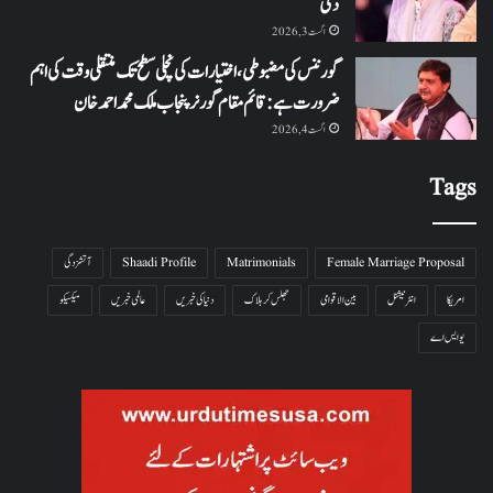
دی
اگست 3, 2026
گورننس کی مضبوطی، اختیارات کی نچلی سطح تک منتقلی وقت کی اہم
ضرورت ہے: قائم مقام گورنر پنجاب ملک محمد احمد خان
اگست 4, 2026
Tags
Female Marriage Proposal
Matrimonials
Shaadi Profile
آتشزدگی
امریکا
انٹرنیشنل
بین الاقوامی
جھلس کر ہلاک
دنیا کی خبریں
عالمی خبریں
میکسیکو
یو ایس اے