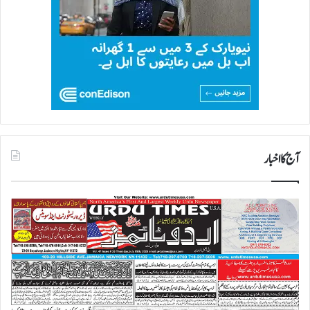
چ
و
ر
ی
آج کا اخبار