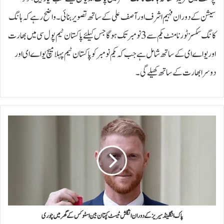
سیشن کے دوران فہیم اشرف اور آصف علی کے ساتھ تصویربنائی۔واضح رہے کہ ہانگ
کانگ سکسز ٹورنامنٹ یکم سے3 نومبرتک ہوگا جس کیلئے پاکستان ٹیم پول سی میں بھارت
اور یو اے ای کے ساتھ شامل ہے جب کہ یکم نومبر کو پاکستان ٹیم پہلا میچ یو اے ای اور
دوسرا بھارت کے ساتھ کھیلے گی۔
پ
ا
ک
ا
ن
گ
ل
ی
ن
ڈ
پاک انگلینڈ سیریز کے دوران انگلش ٹیسٹ کپتان بین اسٹوکس کے گھر میں چوری