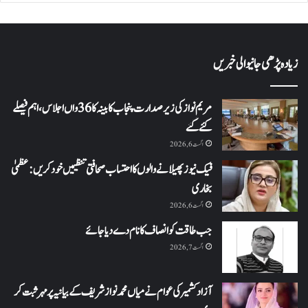
زیادہ پڑھی جانیوالی خبریں
مریم نواز کی زیر صدارت پنجاب کابینہ کا 36واں اجلاس،اہم فیصلے
کئے گئے
اگست 6, 2026
فیک نیوز پھیلانے والوں کا احتساب صحافتی تنظیمیں خود کریں: عظمیٰ
بخاری
اگست 6, 2026
جب طاقت کو انصاف کا نام دے دیا جائے
اگست 7, 2026
آزاد کشمیر کی عوام نے میاں محمد نواز شریف کے بیانیہ پر مہر ثبت کر