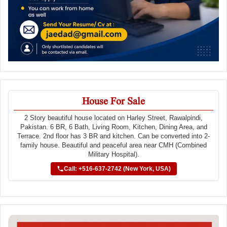
House For Sale
2 Story beautiful house located on Harley Street, Rawalpindi,
Pakistan. 6 BR, 6 Bath, Living Room, Kitchen, Dining Area, and
Terrace. 2nd floor has 3 BR and kitchen. Can be converted into 2-
family house. Beautiful and peaceful area near CMH (Combined
Military Hospital).
Call: +516-637-2742 (New York, USA)