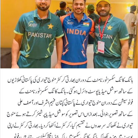
ہانگ کانگ سکسز ٹورنامنٹ کے دوران بھارتی کرکٹرمنوج تیواری کی پاکستانی کھلاڑیوں
کے ساتھ سوشل میڈیا پوسٹ وائرل ہوگئی۔ہانگ کانگ سکسز ٹورنامنٹ کے
فوٹوسیشن کے دوران منوج تیواری نے پاکستانی کپتان فہیم اشرف اور آصف علی
کےساتھ تصویربنوائی۔بعد ازاں اس تصویر کو سوشل میڈیا پر شیئر کرتے ہوئے منوج
تیواری نے لکھا کہ سرحدوں نے تقسیم کیا ،کرکٹر نے اکٹھا کردیا۔بھارتی کرکٹر نے اپنی
پوسٹ میں مزید لکھا کہ ہانگ کانگ سکسز میں پاک انڈیا میچ کیلئے سب تیار ہیں، فوٹو