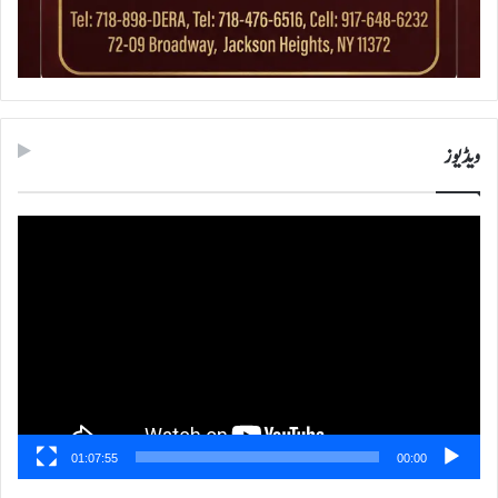
ویڈیوز
ویڈیو
پلیئر
01:07:55
00:00