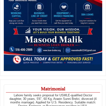
Matrimonial
Lahore family seeks proposal for USMLE-qualified Doctor
daughter, 30 years, 5'6", 60 Kg, Araein Sunni Brelvi, divorced (4
months marriage). Applied for U.S. Residency. Suitable match: