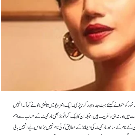
کہ خود کو منوانے کیلئے بہت جدوجہد کرنا پڑی۔ایک انٹرویو میں تاپسی پنو نے کہا کہ انہیں
بصورت ہیں اورنہ ہی دلفریب ہیں، جبکہ ان کا بیک گرائونڈ بھی مارکیٹ کے حساب سے اہم
ں، ان کے نام کے ساتھ مارکیٹ کی ڈیمانڈ کے مطابق کوئی نام نہیں جڑا، اس لیے انہیں بالی