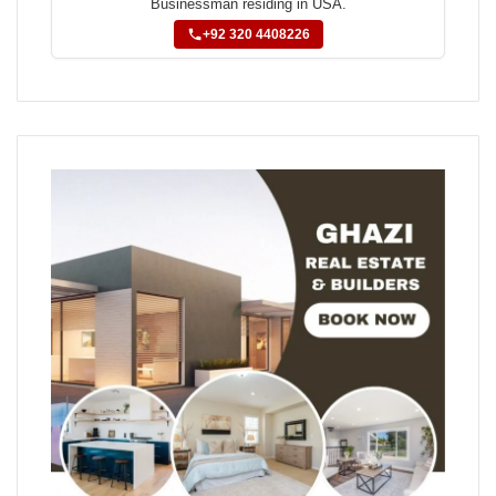
Businessman residing in USA.
+92 320 4408226