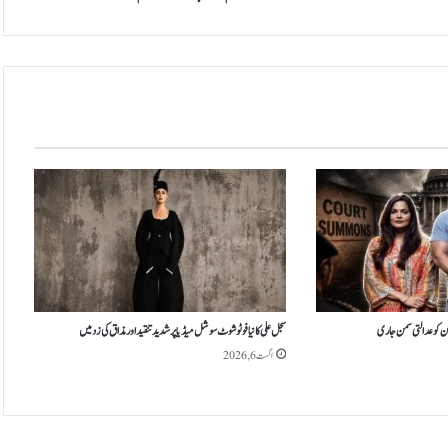
سے
جھوم
اٹھیں
ہن کو عدالتی سمن جاری
سجل علی کا نیا فوٹو شوٹ سوشل میڈیا پر شدید تنقید اور مذاق کی زد میں
اگست 6, 2026