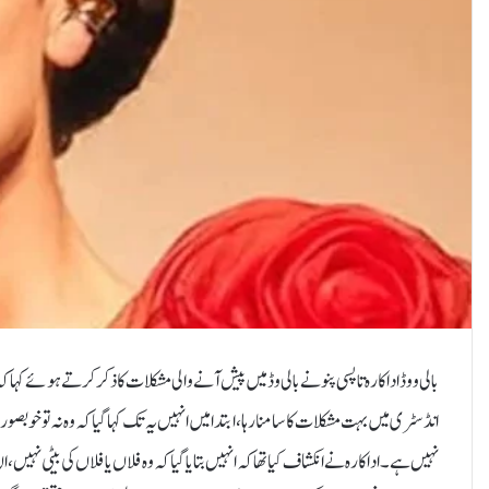
بالی ووڈ اداکارہ تاپسی پنو نے بالی وڈ میں پیش آنے والی مشکلات کا ذکر کرتے ہوئے کہا 
انڈسٹری میں بہت مشکلات کا سامنا رہا، ابتدا میں انہیں یہ تک کہا گیا کہ وہ نہ توخو
نہیں ہے۔اداکارہ نے انکشاف کیا تھا کہ انہیں بتایا گیا کہ وہ فلاں یا فلاں کی بیٹی نہی