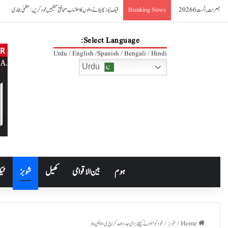
جمعرات, اگست 6 2026
پاکستان، آذربائیجان تعلقات مزید مضبوط بنانے کے عزم کا اعادہ
Breaking News
Select Language:
Urdu / English /Spanish / Bengali / Hindi
Urdu
ہوم
بین الاقوامی
کھیل
شوبز
ٹیک
Home
/
شوبز
/
خود کو منوانے کیلئے بڑی جدوجہد کرنا پڑی، تاپسی پنو