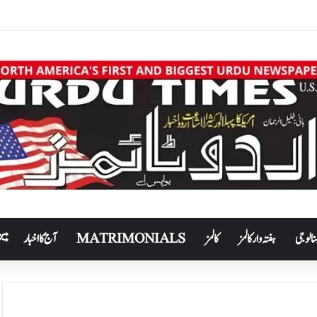
نالوجی
ہفتہ وار کالمز
کالمز
MATRIMONIALS
آج کا اخبار