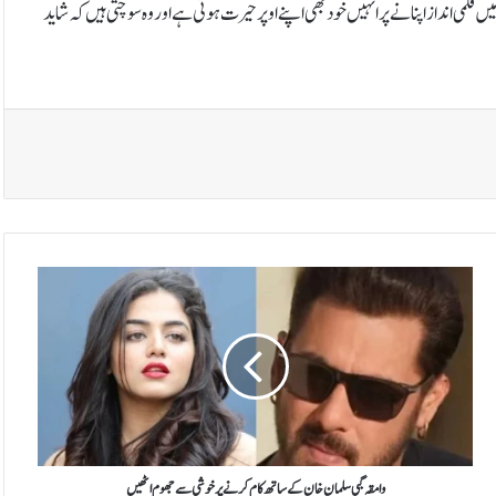
ں فلمی انداز اپنانے پر انہیں خود بھی اپنے اوپر حیرت ہوتی ہے اور وہ سوچتی ہیں کہ شاید
وامقہ
گبی
سلمان
خان
کے
ساتھ
کام
کرنے
پر
خوشی
وامقہ گبی سلمان خان کے ساتھ کام کرنے پر خوشی سے جھوم اٹھیں