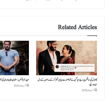
میں
مردہ
پائی
گئیں
Related Articles
کاجول کی سالگرہ پر اجے دیوگن نے خوبصورت ویڈیو شیئر کر کے مداحوں کے دل
مبینہ فراڈ کیس: سلمان خان اور ان کی ب
جیت لیے
اگست 6, 2026
اگست 6, 2026