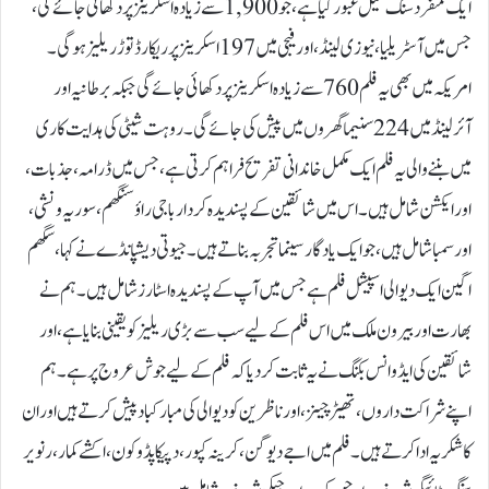
ایک منفرد سنگ میل عبور کیا ہے، جو 1,900 سے زیادہ اسکرینز پر دکھائی جائے گی،
جس میں آسٹریلیا، نیوزی لینڈ، اور فیجی میں 197 اسکرینز پر ریکارڈ توڑ ریلیز ہوگی۔
امریکہ میں بھی یہ فلم 760 سے زیادہ اسکرینز پر دکھائی جائے گی جبکہ برطانیہ اور
آئرلینڈ میں 224 سنیما گھروں میں پیش کی جائے گی۔روہت شیٹی کی ہدایت کاری
میں بننے والی یہ فلم ایک مکمل خاندانی تفریح فراہم کرتی ہے، جس میں ڈرامہ، جذبات،
اور ایکشن شامل ہیں۔ اس میں شائقین کے پسندیدہ کردار باجی راؤ سنگھم، سوریہ ونشی،
اور سمبا شامل ہیں، جو ایک یادگار سینما تجربہ بناتے ہیں۔جیوتی دیشپانڈے نے کہا، سگھم
اگین ایک دیوالی اسپیشل فلم ہے جس میں آپ کے پسندیدہ اسٹارز شامل ہیں۔ ہم نے
بھارت اور بیرون ملک میں اس فلم کے لیے سب سے بڑی ریلیز کو یقینی بنایا ہے، اور
شائقین کی ایڈوانس بکنگ نے یہ ثابت کردیا کہ فلم کے لیے جوش عروج پر ہے۔ ہم
اپنے شراکت داروں، تھیٹر چینز، اور ناظرین کو دیوالی کی مبارکباد پیش کرتے ہیں اور ان
کا شکریہ ادا کرتے ہیں۔فلم میں اجے دیوگن، کرینہ کپور، دپیکا پڈوکون، اکشے کمار، رنویر