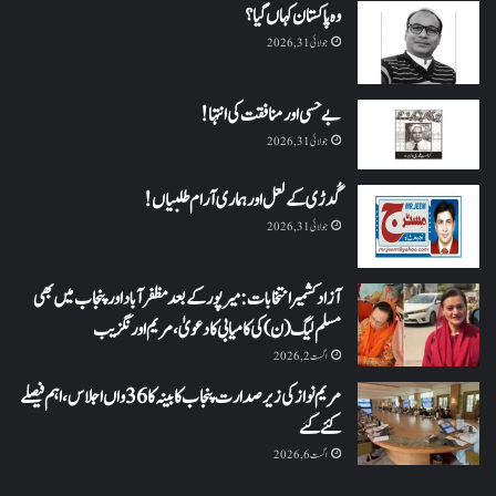
وہ پاکستان کہاں گیا؟
جولائی 31, 2026
بے حسی اور منافقت کی انتہا !
جولائی 31, 2026
گُدڑی کے لعل اور ہماری آرام طلبیاں!
جولائی 31, 2026
آزاد کشمیر انتخابات: میرپور کے بعد مظفرآباد اور پنجاب میں بھی
مسلم لیگ (ن) کی کامیابی کا دعویٰ، مریم اورنگزیب
اگست 2, 2026
مریم نواز کی زیر صدارت پنجاب کابینہ کا 36واں اجلاس،اہم فیصلے
کئے گئے
اگست 6, 2026