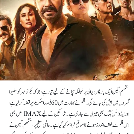
سنگھم اگین ایک بار پھر دیوالی پر تہلکہ مچانے کے لیے تیار ہے، جو کہ یکم نومبر کو سنیما
گھروں میں پیش کی جائے گی۔ فلم نے بھارت میں 60 فیصد اسکرینز پر قبضہ کرلیا ہے،
اور ایڈوانس بکنگ بھی تیزی سے جاری ہے۔ شائقین کے لیے IMAX میں بھی
اس فلم سے لطف اندوز ہونے کا موقع فراہم کیا گیا ہے۔عالمی سطح پر، سنگھم اگین نے