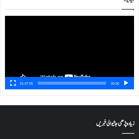
ویڈیو
پلیئر
01:07:55
00:00
زیادہ پڑھی جانیوالی خبریں