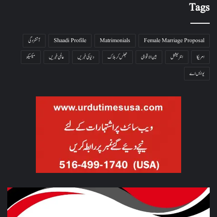
Tags
Female Marriage Proposal
Matrimonials
Shaadi Profile
آتشزدگی
امریکا
انٹرنیشنل
بین الاقوامی
جھلس کر ہلاک
دنیا کی خبریں
عالمی خبریں
میکسیکو
یو ایس اے